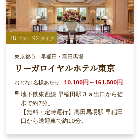
28
92
プラン
タイプ
東京都心 早稲田・高田馬場
リーガロイヤルホテル東京
10,100円～161,500円
おとな1名様あたり
地下鉄東西線 早稲田駅３ａ出口から徒
歩で約7分。
【無料・定時運行】高田馬場駅 早稲田
口から送迎車で約10分。