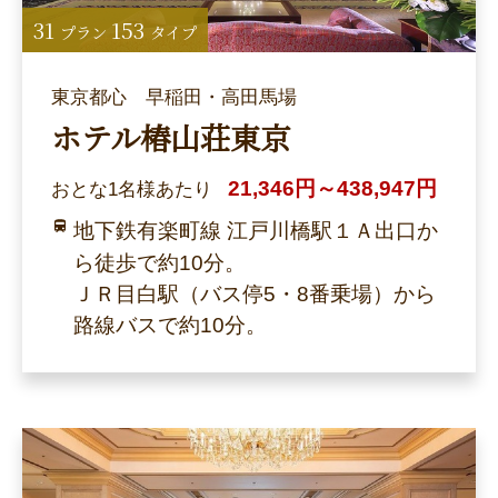
31
153
プラン
タイプ
東京都心 早稲田・高田馬場
ホテル椿山荘東京
21,346円～438,947円
おとな1名様あたり
地下鉄有楽町線 江戸川橋駅１Ａ出口か
ら徒歩で約10分。
ＪＲ目白駅（バス停5・8番乗場）から
路線バスで約10分。