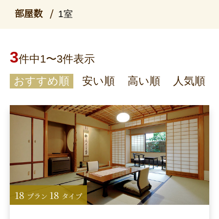
部屋数
1室
3
件中1〜3件表示
おすすめ順
安い順
高い順
人気順
18
18
プラン
タイプ