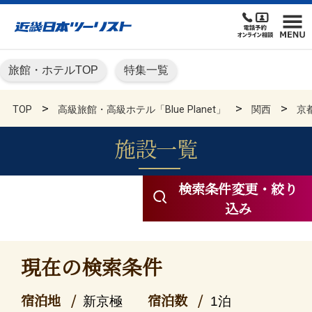
旅館・ホテルTOP
特集一覧
TOP
高級旅館・高級ホテル「Blue Planet」
関西
京
施設一覧
高級旅館・高級ホテル KN
検索条件変更・絞り
込み
現在の検索条件
宿泊地
宿泊数
新京極
1泊