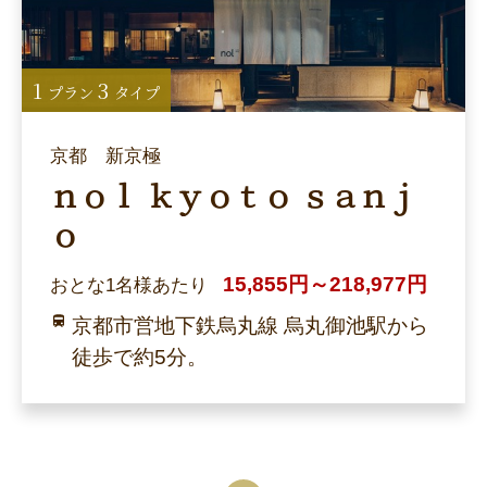
1
3
プラン
タイプ
京都 新京極
ｎｏｌ ｋｙｏｔｏ ｓａｎｊ
ｏ
15,855円～218,977円
おとな1名様あたり
京都市営地下鉄烏丸線 烏丸御池駅から
徒歩で約5分。