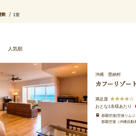
屋数
1室
人気順
沖縄 恩納村
カフーリゾート
満足度
おとな1名様あたり
那覇空港(空港リムジ
那覇空港（沖縄自動