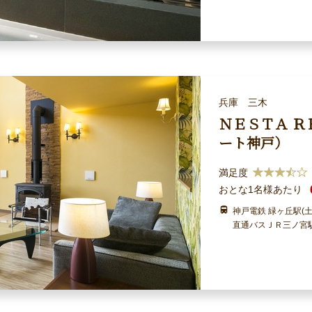
兵庫 三木
ＮＥＳＴＡ Ｒ
ート神戸）
満足度
おとな1名様あたり
神戸電鉄 緑ヶ丘駅(
直通バスＪＲ三ノ宮駅