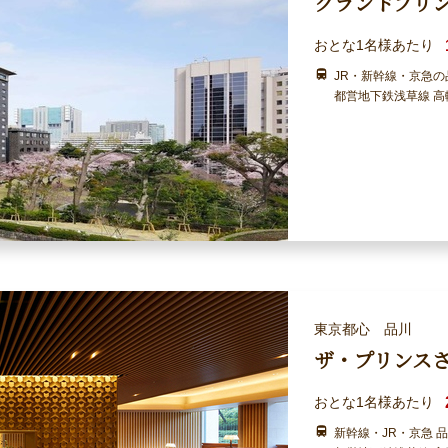
グランドプリ
おとな1名様あたり
JR・新幹線・京急
都営地下鉄浅草線 高
東京都心 品川
ザ・プリンス
おとな1名様あたり
新幹線・JR・京急 