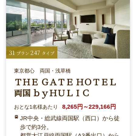
31
247
プラン
タイプ
東京都心 両国・浅草橋
ＴＨＥ ＧＡＴＥ ＨＯＴＥＬ
両国 ｂｙＨＵＬＩＣ
8,265円～229,166円
おとな1名様あたり
JR中央・総武線両国駅（西口）から徒
歩で約3分。
都営大江戸線両国駅（A3番出口）から