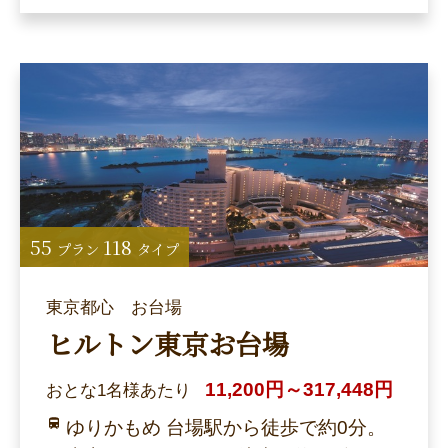
55
118
プラン
タイプ
東京都心 お台場
ヒルトン東京お台場
11,200円～317,448円
おとな1名様あたり
ゆりかもめ 台場駅から徒歩で約0分。