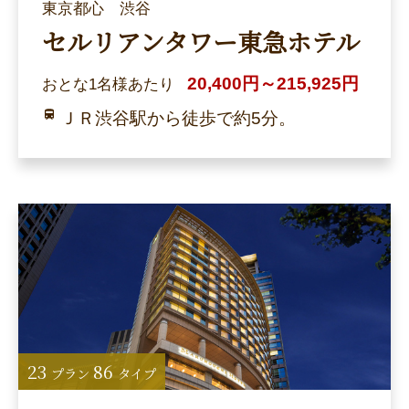
東京都心 渋谷
セルリアンタワー東急ホテル
20,400円～215,925円
おとな1名様あたり
ＪＲ渋谷駅から徒歩で約5分。
23
86
プラン
タイプ