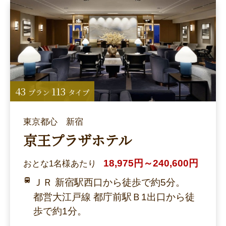
43
113
プラン
タイプ
東京都心 新宿
京王プラザホテル
18,975円～240,600円
おとな1名様あたり
ＪＲ 新宿駅西口から徒歩で約5分。
都営大江戸線 都庁前駅Ｂ1出口から徒
歩で約1分。