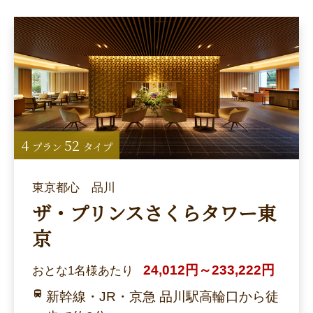
4
52
プラン
タイプ
東京都心 品川
ザ・プリンスさくらタワー東
京
24,012円～233,222円
おとな1名様あたり
新幹線・JR・京急 品川駅高輪口から徒