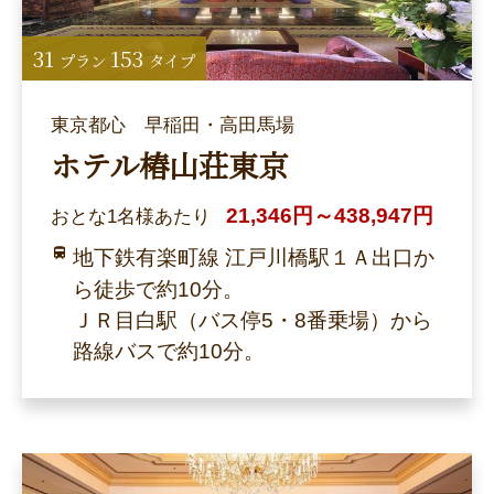
31
153
プラン
タイプ
東京都心 早稲田・高田馬場
ホテル椿山荘東京
21,346円～438,947円
おとな1名様あたり
地下鉄有楽町線 江戸川橋駅１Ａ出口か
ら徒歩で約10分。
ＪＲ目白駅（バス停5・8番乗場）から
路線バスで約10分。