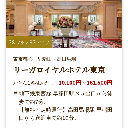
28
92
プラン
タイプ
東京都心 早稲田・高田馬場
リーガロイヤルホテル東京
10,100円～161,500円
おとな1名様あたり
地下鉄東西線 早稲田駅３ａ出口から徒
歩で約7分。
【無料・定時運行】高田馬場駅 早稲田
口から送迎車で約10分。