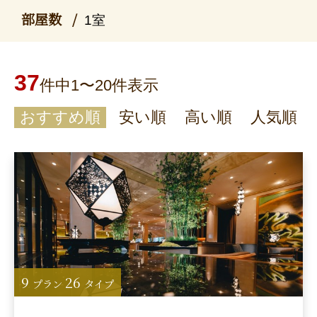
部屋数
1室
37
件中1〜20件表示
おすすめ順
安い順
高い順
人気順
9
26
プラン
タイプ