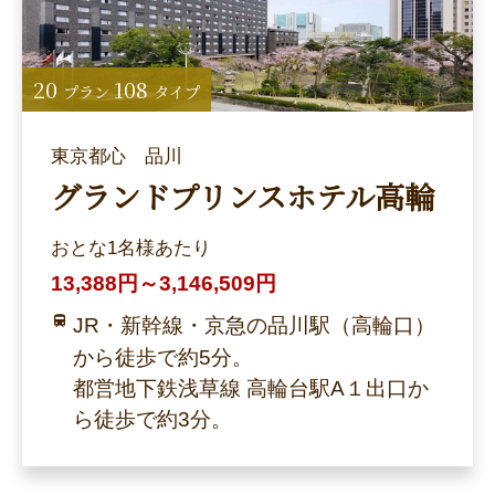
20
108
プラン
タイプ
東京都心 品川
グランドプリンスホテル高輪
おとな1名様あたり
13,388円～3,146,509円
JR・新幹線・京急の品川駅（高輪口）
から徒歩で約5分。
都営地下鉄浅草線 高輪台駅A１出口か
ら徒歩で約3分。