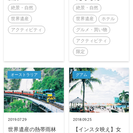
絶景・自然
絶景・自然
世界遺産
世界遺産
ホテル
アクティビティ
グルメ・買い物
アクティビティ
限定
オーストラリア
グアム
2019.07.29
2018.09.25
世界遺産の熱帯雨林
【インスタ映え】女