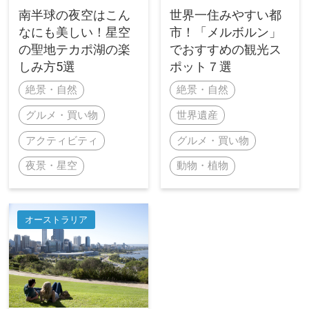
南半球の夜空はこん
世界一住みやすい都
なにも美しい！星空
市！「メルボルン」
の聖地テカポ湖の楽
でおすすめの観光ス
しみ方5選
ポット７選
絶景・自然
絶景・自然
グルメ・買い物
世界遺産
アクティビティ
グルメ・買い物
夜景・星空
動物・植物
オーストラリア