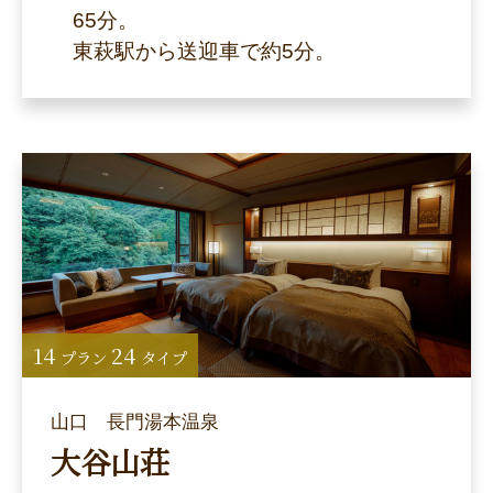
65分。
東萩駅から送迎車で約5分。
14
24
プラン
タイプ
山口 長門湯本温泉
大谷山荘