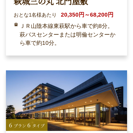
萩城三の丸 北門屋敷
20,350円～68,200円
おとな1名様あたり
ＪＲ山陰本線東萩駅から車で約8分。
萩バスセンターまたは明倫センターか
ら車で約10分。
6
6
プラン
タイプ