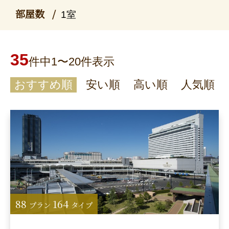
部屋数
1室
35
件中1〜20件表示
おすすめ順
安い順
高い順
人気順
88
164
プラン
タイプ