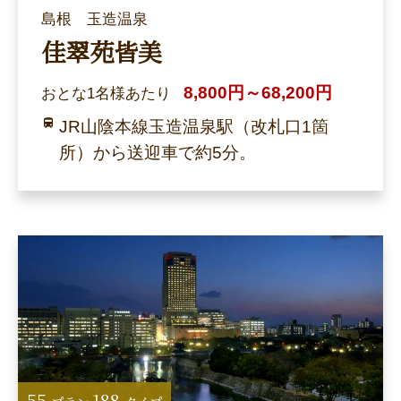
島根 玉造温泉
佳翠苑皆美
8,800円～68,200円
おとな1名様あたり
JR山陰本線玉造温泉駅（改札口1箇
所）から送迎車で約5分。
55
188