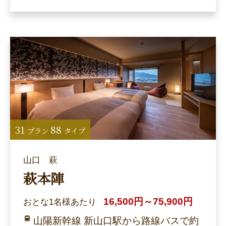
31
88
プラン
タイプ
山口 萩
萩本陣
16,500円～75,900円
おとな1名様あたり
山陽新幹線 新山口駅から路線バスで約