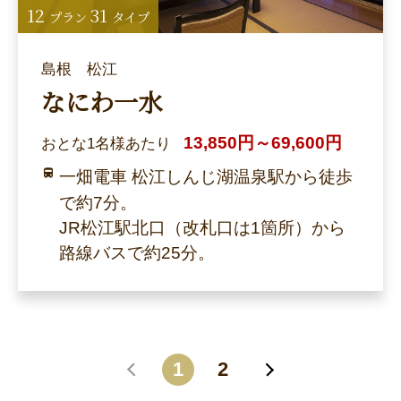
12
31
プラン
タイプ
島根 松江
なにわ一水
13,850円～69,600円
おとな1名様あたり
一畑電車 松江しんじ湖温泉駅から徒歩
で約7分。
JR松江駅北口（改札口は1箇所）から
路線バスで約25分。
1
2
戻る
進む