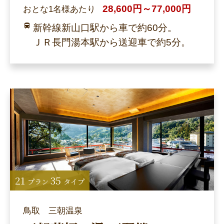
28,600円～77,000円
おとな1名様あたり
新幹線新山口駅から車で約60分。
ＪＲ長門湯本駅から送迎車で約5分。
21
35
プラン
タイプ
鳥取 三朝温泉