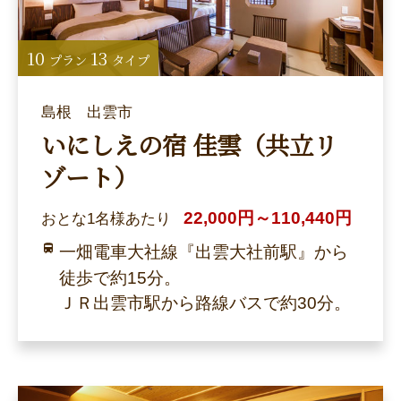
10
13
プラン
タイプ
島根 出雲市
いにしえの宿 佳雲（共立リ
ゾート）
22,000円～110,440円
おとな1名様あたり
一畑電車大社線『出雲大社前駅』から
徒歩で約15分。
ＪＲ出雲市駅から路線バスで約30分。