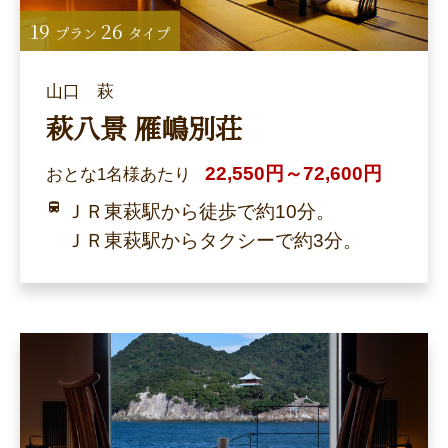
19
26
プラン
タイプ
山口 萩
萩八景 雁嶋別荘
22,550円～72,600円
おとな1名様あたり
ＪＲ東萩駅から徒歩で約10分。
ＪＲ東萩駅からタクシーで約3分。