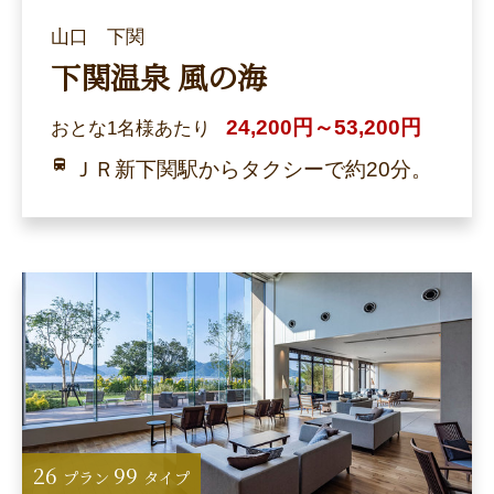
山口 下関
下関温泉 風の海
24,200円～53,200円
おとな1名様あたり
ＪＲ新下関駅からタクシーで約20分。
26
99
プラン
タイプ