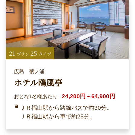
21
25
プラン
タイプ
広島 鞆ノ浦
ホテル鴎風亭
24,200円～64,900円
おとな1名様あたり
ＪＲ福山駅から路線バスで約30分。
ＪＲ福山駅から車で約25分。