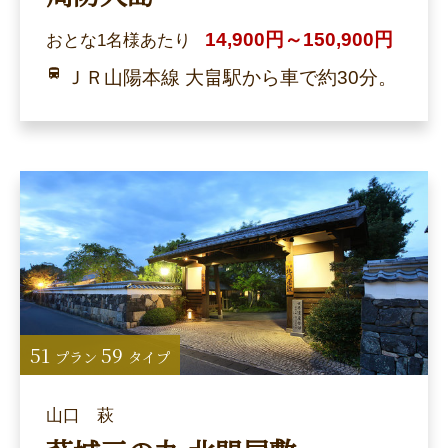
14,900円～150,900円
おとな1名様あたり
ＪＲ山陽本線 大畠駅から車で約30分。
51
59
プラン
タイプ
山口 萩