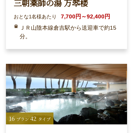
三朝薬師の湯 万翆楼
7,700円～92,400円
おとな1名様あたり
ＪＲ山陰本線倉吉駅から送迎車で約15
分。
16
42
プラン
タイプ