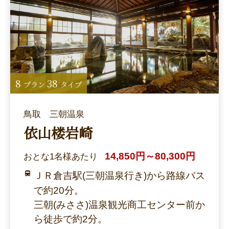
8
38
プラン
タイプ
鳥取 三朝温泉
依山楼岩崎
14,850円～80,300円
おとな1名様あたり
ＪＲ倉吉駅(三朝温泉行き)から路線バス
で約20分。
三朝(みささ)温泉観光商工センター前か
ら徒歩で約2分。