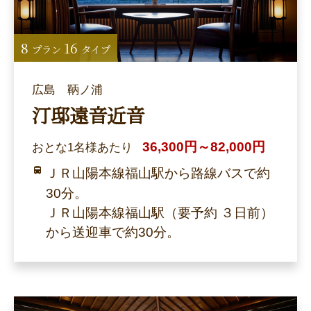
8
16
プラン
タイプ
広島 鞆ノ浦
汀邸遠音近音
36,300円～82,000円
おとな1名様あたり
ＪＲ山陽本線福山駅から路線バスで約
30分。
ＪＲ山陽本線福山駅（要予約 ３日前）
から送迎車で約30分。