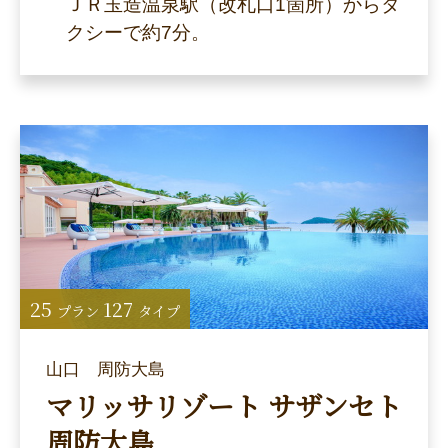
ＪＲ玉造温泉駅（改札口1箇所）からタ
クシーで約7分。
25
127
プラン
タイプ
山口 周防大島
マリッサリゾート サザンセト
周防大島