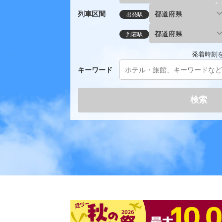
列車区間
出発駅
到着駅
発着時刻
キーワード
検索