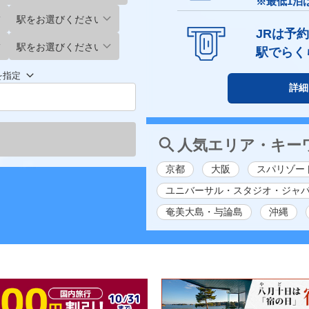
※最低1泊
駅をお選びください
JRは予
駅をお選びください
駅でらく
を指定
詳細
人気エリア・キー
京都
大阪
スパリゾー
ユニバーサル・スタジオ・ジャ
奄美大島・与論島
沖縄