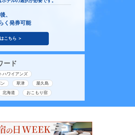
はホテルの選択が必要です。
約後、
らく発券可能
はこちら ＞
ワード
トハワイアンズ
パン
草津
屋久島
北海道
おこもり宿