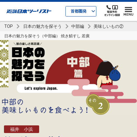
首都圏発
TOP
日本の魅力を探そう
中部編
美味しいもの②
日本の魅力を探そう（中部編） 焼き鯖すし 若廣
福井 小浜