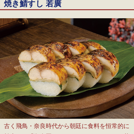
焼き鯖すし 若廣
古く飛鳥・奈良時代から朝廷に食料を恒常的に