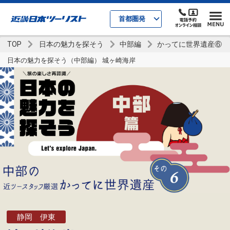
首都圏発
TOP
日本の魅力を探そう
中部編
かってに世界遺産⑥
日本の魅力を探そう（中部編） 城ヶ崎海岸
静岡 伊東