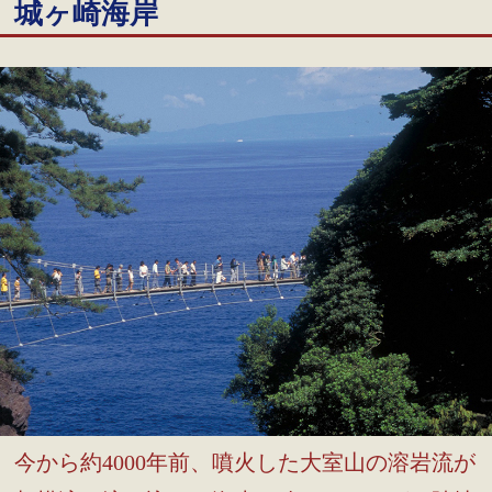
城ヶ崎海岸
今から約4000年前、噴火した大室山の溶岩流が