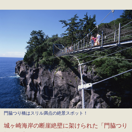
門脇つり橋はスリル満点の絶景スポット！
城ヶ崎海岸の断崖絶壁に架けられた「門脇つり