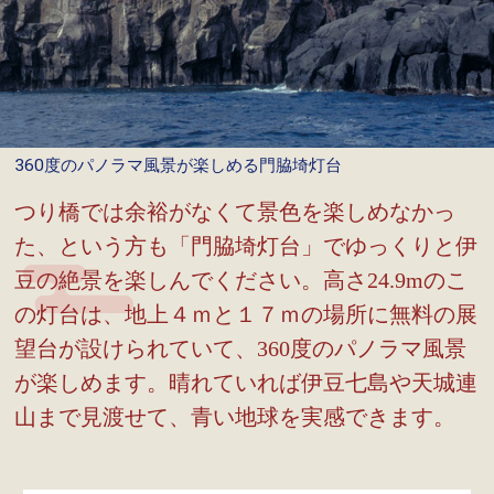
360度のパノラマ風景が楽しめる門脇埼灯台
つり橋では余裕がなくて景色を楽しめなかっ
た、という方も「門脇埼灯台」でゆっくりと伊
豆の絶景を楽しんでください。高さ24.9mのこ
の灯台は、地上４ｍと１７ｍの場所に無料の展
望台が設けられていて、360度のパノラマ風景
が楽しめます。晴れていれば伊豆七島や天城連
山まで見渡せて、青い地球を実感できます。