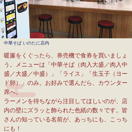
中華そば いのたに店内
暖簾をくぐったら、券売機で食券を買いましょ
う。メニューは「中華そば（肉入大盛／肉入中
盛／大盛／中盛）」「ライス」「生玉子（ヨー
ド卵）」のみ。お好みで選んだら、カウンター
席へ。
ラーメンを待ちながら注目してほしいのが、店
内の壁にズラッと飾られた色紙の数々です。皆
さんの知っている名前が、あっちにも、こっち
にも！