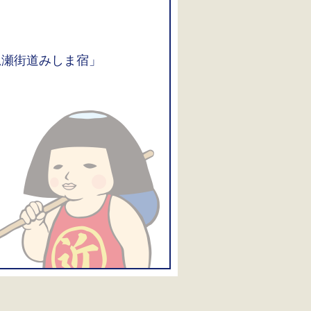
 尾瀬街道みしま宿」