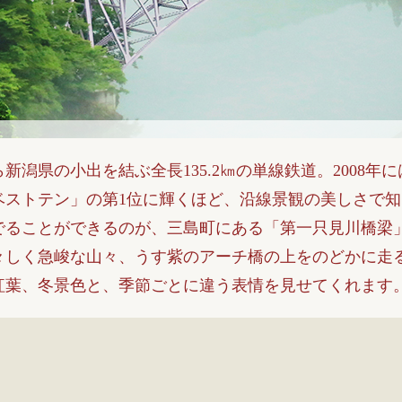
新潟県の小出を結ぶ全長135.2㎞の単線鉄道。2008年
ベストテン」の第1位に輝くほど、沿線景観の美しさで
でることができるのが、三島町にある「第一只見川橋梁
々しく急峻な山々、うす紫のアーチ橋の上をのどかに走
紅葉、冬景色と、季節ごとに違う表情を見せてくれます