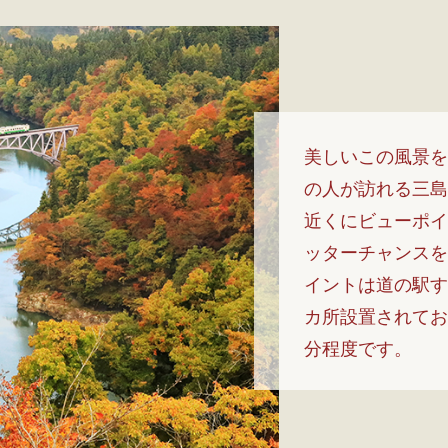
美しいこの風景を
の人が訪れる三島
近くにビューポイ
ッターチャンスを
イントは道の駅す
カ所設置されてお
分程度です。