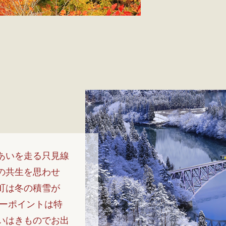
あいを走る只見線
の共生を思わせ
町は冬の積雪が
ューポイントは特
いはきものでお出