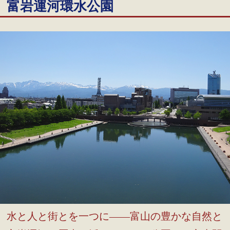
富岩運河環水公園
水と人と街とを一つに――富山の豊かな自然と