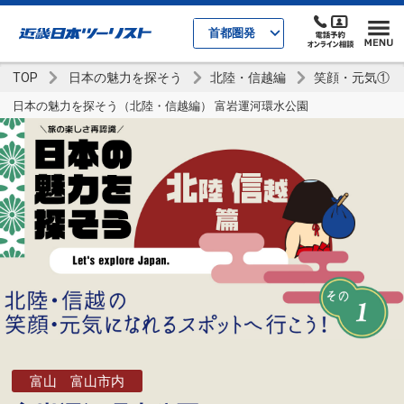
首都圏発
TOP
日本の魅力を探そう
北陸・信越編
笑顔・元気①
日本の魅力を探そう（北陸・信越編） 富岩運河環水公園
富山 富山市内