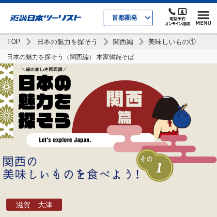
首都圏発
TOP
日本の魅力を探そう
関西編
美味しいもの①
日本の魅力を探そう（関西編） 本家鶴㐂そば
滋賀 大津