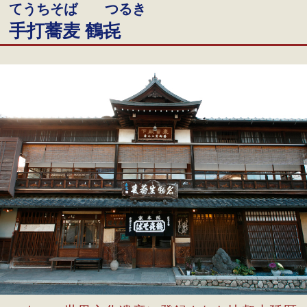
てうちそば つるき
手打蕎麦 鶴㐂