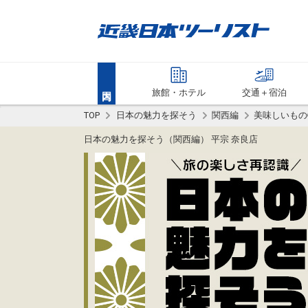
旅館・ホテル
交通＋宿泊
TOP
日本の魅力を探そう
関西編
美味しいもの
日本の魅力を探そう（関西編） 平宗 奈良店