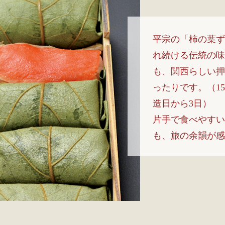
平宗の「柿の葉ず
れ続ける伝統の味
も、関西らしい押
ったりです。（1
造日から3日）
片手で食べやすい
も、旅の余韻が感