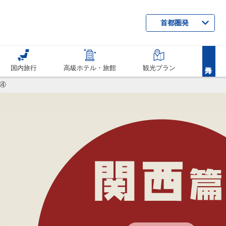
首都圏発
国内旅行
高級ホテル・旅館
観光プラン
④