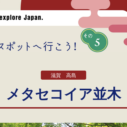
滋賀 高島
メタセコイア並木