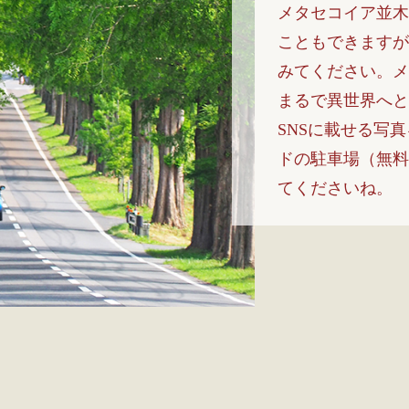
メタセコイア並木
こともできますが
みてください。メ
まるで異世界へと
SNSに載せる写
ドの駐車場（無料
てくださいね。