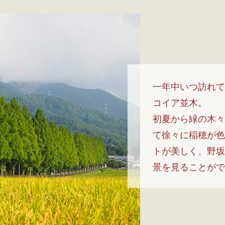
一年中いつ訪れて
コイア並木。
初夏から緑の木々
て徐々に稲穂が色
トが美しく、野坂
景を見ることがで