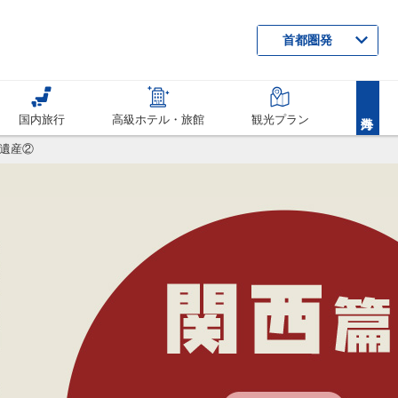
首都圏発
国内旅行
高級ホテル・旅館
観光プラン
遺産②