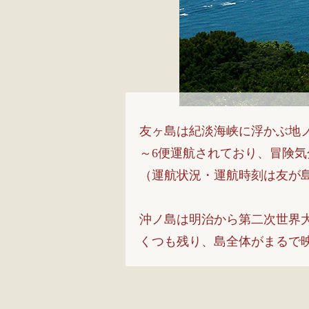
友ヶ島は紀淡海峡に浮かぶ地
～6便運航されており、冒険
（運航状況・運航時刻は友が
沖ノ島は明治から第二次世界
くつも残り、島全体がまるで