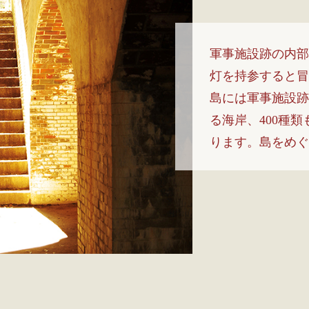
軍事施設跡の内部
灯を持参すると冒
島には軍事施設跡
る海岸、400種
ります。島をめぐ