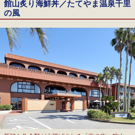
館山炙り海鮮丼／たてやま温泉千里
の風