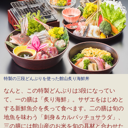
特製の三段どんぶりを使った館山炙り海鮮丼
なんと、この特製どんぶりは3段になってい
て、一の膳は「炙り海鮮」。サザエをはじめと
する新鮮魚介を炙って食べます。二の膳は旬の
地魚を味わう「刺身＆カルパッチョサラダ」、
三の膳には館山産のお米を旬の具材と合わせた