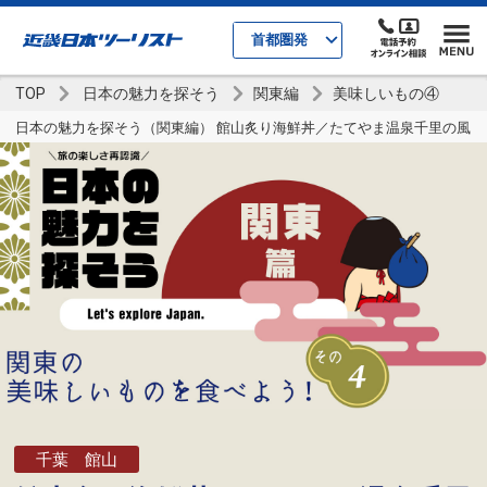
首都圏発
TOP
日本の魅力を探そう
関東編
美味しいもの④
日本の魅力を探そう（関東編） 館山炙り海鮮丼／たてやま温泉千里の風
千葉 館山