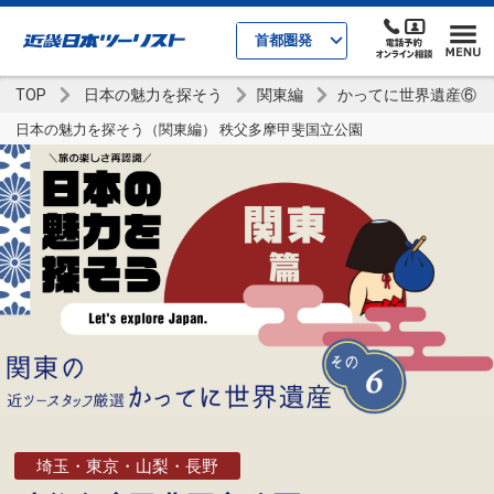
首都圏発
TOP
日本の魅力を探そう
関東編
かってに世界遺産⑥
日本の魅力を探そう（関東編） 秩父多摩甲斐国立公園
埼玉・東京・山梨・長野