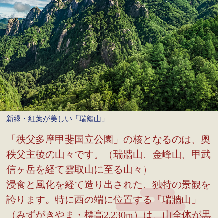
新緑・紅葉が美しい「瑞籬山」
「秩父多摩甲斐国立公園」の核となるのは、奥
秩父主稜の山々です。（瑞牆山、金峰山、甲武
信ヶ岳を経て雲取山に至る山々）
浸食と風化を経て造り出された、独特の景観を
誇ります。特に西の端に位置する「瑞牆山」
（みずがきやま・標高2,230m）は、山全体が黒