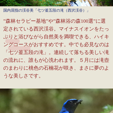
国内屈指の渓谷美「七ツ釜五段の滝（西沢渓谷）」
”森林セラピー基地”や”森林浴の森100選”に選
定されている西沢渓谷。マイナスイオンをたっ
ぷりと浴びながら自然美を満喫できる、ハイキ
ングコースがおすすめです。中でも必見なのは
「七ツ釜五段の滝」。連続して落ちる美しい滝
の流れに、誰もが心洗われます。５月には滝壺
のまわりに桃色の石楠花が咲き、まさに夢のよ
うな美しさです。