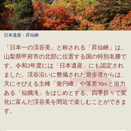
日本遺産・昇仙峡
「日本一の渓谷美」と称される「昇仙峡」は、
山梨県甲府市の北部に位置する国の特別名勝で
す。令和2年度には「日本遺産」にも認定され
ました。渓谷沿いに整備された遊歩道からは、
天にそびえる主峰「覚円峰」や落差30mと迫力
ある「仙娥滝」をはじめとする、四季折々で変
化に富んだ渓谷美を間近で楽しむことができま
す。