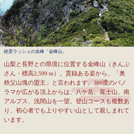
絶景ラッシュの名峰「金峰山」
山梨と長野との県境に位置する金峰山（きんぷ
さん・標高2,599 m）。貫録ある姿から、「奥
秩父山塊の盟主」と言われます。360度のパノ
ラマが広がる頂上からは、八ケ岳、富士山、南
アルプス、浅間山を一望。登山コースも複数あ
り、初心者でも上りやすい山として親しまれて
います。