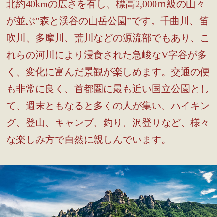
北約40kmの広さを有し、標高2,000ｍ級の山々
が並ぶ”森と渓谷の山岳公園”です。千曲川、笛
吹川、多摩川、荒川などの源流部でもあり、こ
れらの河川により浸食された急峻なV字谷が多
く、変化に富んだ景観が楽しめます。交通の便
も非常に良く、首都圏に最も近い国立公園とし
て、週末ともなると多くの人が集い、ハイキン
グ、登山、キャンプ、釣り、沢登りなど、様々
な楽しみ方で自然に親しんでいます。