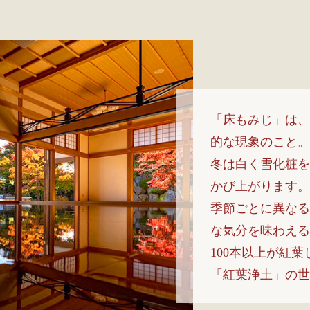
「床もみじ」は、
的な現象のこと。
冬は白く雪化粧を
かび上がります。
季節ごとに異なる
な気分を味わえる
100本以上が紅
「紅葉浄土」の世