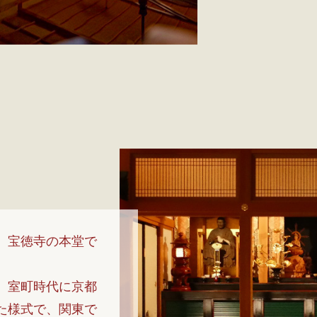
、宝徳寺の本堂で
、室町時代に京都
た様式で、関東で