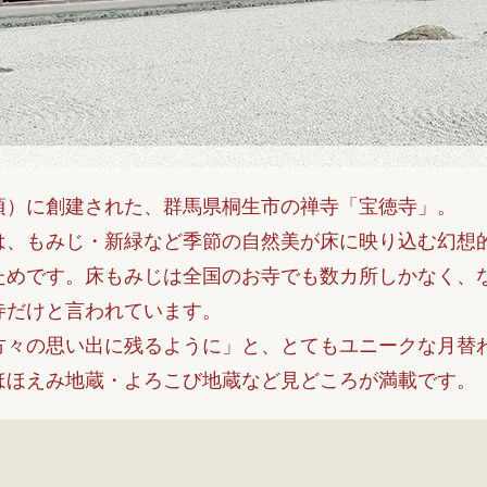
年頃）に創建された、群馬県桐生市の禅寺「宝徳寺」。
は、もみじ・新緑など季節の自然美が床に映り込む幻想
ためです。床もみじは全国のお寺でも数カ所しかなく、な
寺だけと言われています。
方々の思い出に残るように」と、とてもユニークな月替
ほほえみ地蔵・よろこび地蔵など見どころが満載です。