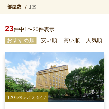
部屋数
1室
23
件中1〜20件表示
おすすめ順
安い順
高い順
人気順
120
312
プラン
タイプ