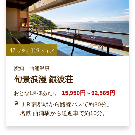
47
119
プラン
タイプ
愛知 西浦温泉
旬景浪漫 銀波荘
15,950円～92,565円
おとな1名様あたり
ＪＲ蒲郡駅から路線バスで約30分。
名鉄 西浦駅から送迎車で約10分。