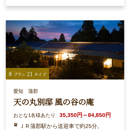
8
21
プラン
タイプ
愛知 蒲郡
天の丸別邸 風の谷の庵
35,350円～84,850円
おとな1名様あたり
ＪＲ蒲郡駅から送迎車で約25分。