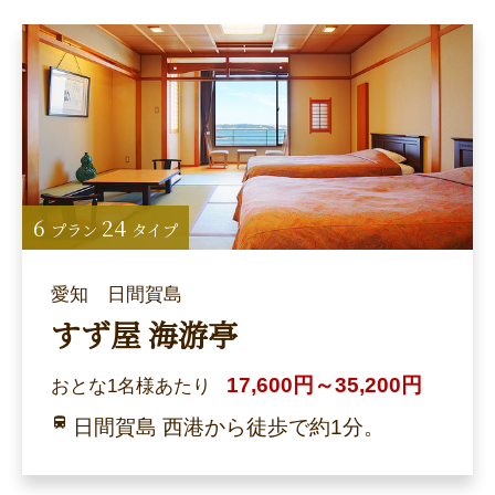
6
24
プラン
タイプ
愛知 日間賀島
すず屋 海游亭
17,600円～35,200円
おとな1名様あたり
日間賀島 西港から徒歩で約1分。