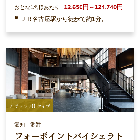
12,650円～124,740円
おとな1名様あたり
ＪＲ名古屋駅から徒歩で約1分。
7
20
プラン
タイプ
愛知 常滑
フォーポイントバイシェラト