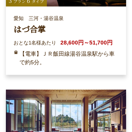
3
6
プラン
タイプ
愛知 三河・湯谷温泉
はづ合掌
28,600円～51,700円
おとな1名様あたり
【電車】ＪＲ飯田線湯谷温泉駅から車
で約5分。