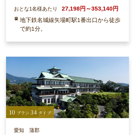
27,198円～353,140円
おとな1名様あたり
地下鉄名城線矢場町駅1番出口から徒歩
で約1分。
10
34
プラン
タイプ
愛知 蒲郡