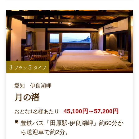
3
5
プラン
タイプ
愛知 伊良湖岬
月の渚
45,100円～57,200円
おとな1名様あたり
豊鉄バス「田原駅-伊良湖岬」約60分か
ら送迎車で約2分。