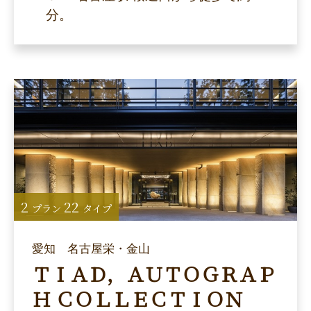
分。
2
22
プラン
タイプ
愛知 名古屋栄・金山
ＴＩＡＤ，ＡＵＴＯＧＲＡＰ
Ｈ ＣＯＬＬＥＣＴＩＯＮ