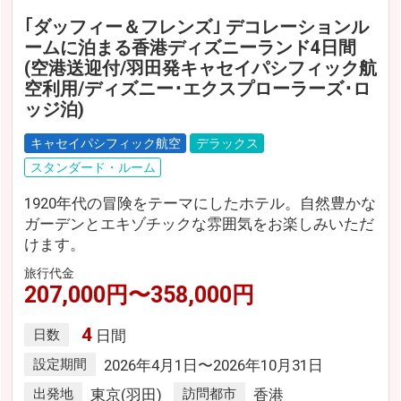
｢ダッフィー＆フレンズ｣ デコレーションル
ームに泊まる香港ディズニーランド4日間
(空港送迎付/羽田発キャセイパシフィック航
空利用/ディズニー･エクスプローラーズ･ロ
ッジ泊)
キャセイパシフィック航空
デラックス
スタンダード・ルーム
1920年代の冒険をテーマにしたホテル。自然豊かな
ガーデンとエキゾチックな雰囲気をお楽しみいただ
けます。
旅行代金
207,000円〜358,000円
4
日数
日間
設定期間
2026年4月1日〜2026年10月31日
出発地
東京(羽田)
訪問都市
香港