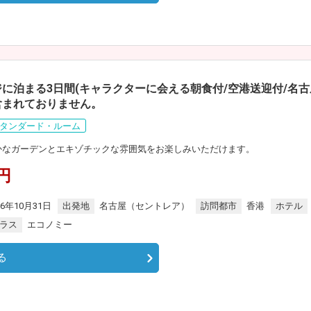
ジに泊まる3日間(キャラクターに会える朝食付/空港送迎付/名
含まれておりません。
タンダード・ルーム
豊かなガーデンとエキゾチックな雰囲気をお楽しみいただけます。
0円
26年10月31日
出発地
名古屋（セントレア）
訪問都市
香港
ホテル
ラス
エコノミー
る