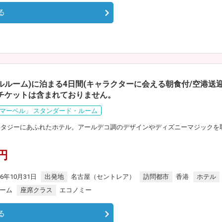
る
ルルーム)に泊まる4日間(キャラクターに会える朝食付/空港送
チケットは含まれておりません。
マーベル」 スタンダード・ルーム
ンタジーにあふれたホテル。アールデコ調のデザインやディズニーマジックを
0円
26年10月31日
出発地
名古屋（セントレア）
訪問都市
香港
ホテル
ルーム
座席クラス
エコノミー
る