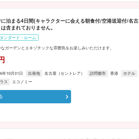
ジに泊まる4日間(キャラクターに会える朝食付/空港送迎付/名
トは含まれておりません。
タンダード・ルーム
豊かなガーデンとエキゾチックな雰囲気をお楽しみいただけます。
0円
26年10月31日
出発地
名古屋（セントレア）
訪問都市
香港
ホテル
ラス
エコノミー
る