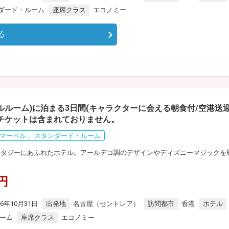
ダード・ルーム
座席クラス
エコノミー
る
ルルーム)に泊まる3日間(キャラクターに会える朝食付/空港送
チケットは含まれておりません。
マーベル」 スタンダード・ルーム
ンタジーにあふれたホテル。アールデコ調のデザインやディズニーマジックを
0円
26年10月31日
出発地
名古屋（セントレア）
訪問都市
香港
ホテル
ルーム
座席クラス
エコノミー