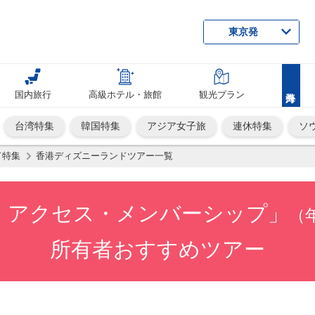
東京発
国内旅行
高級ホテル・旅館
観光プラン
台湾特集
韓国特集
アジア女子旅
連休特集
ソ
ド特集
香港ディズニーランドツアー一覧
・アクセス・メンバーシップ」
（
所有者おすすめツアー