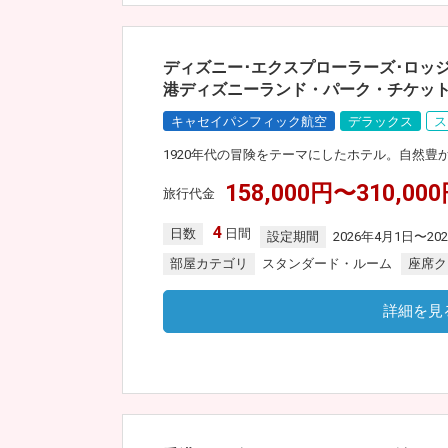
ディズニー･エクスプローラーズ･ロッ
港ディズニーランド・パーク・チケッ
キャセイパシフィック航空
デラックス
ス
1920年代の冒険をテーマにしたホテル。自然
158,000円〜310,00
旅行代金
4
日数
日間
設定期間
2026年4月1日〜20
部屋カテゴリ
スタンダード・ルーム
座席ク
詳細を見