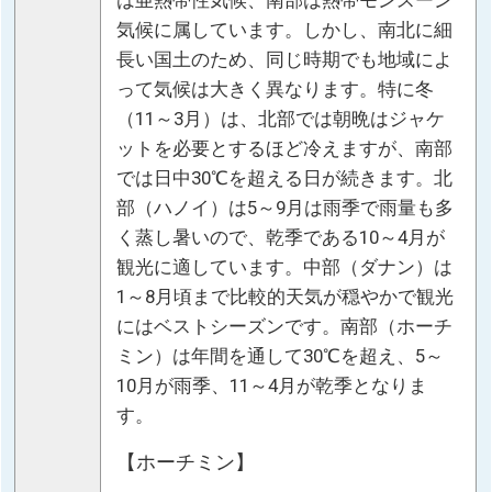
は亜熱帯性気候、南部は熱帯モンスーン
気候に属しています。しかし、南北に細
長い国土のため、同じ時期でも地域によ
って気候は大きく異なります。特に冬
（11～3月）は、北部では朝晩はジャケ
ットを必要とするほど冷えますが、南部
では日中30℃を超える日が続きます。北
部（ハノイ）は5～9月は雨季で雨量も多
く蒸し暑いので、乾季である10～4月が
観光に適しています。中部（ダナン）は
1～8月頃まで比較的天気が穏やかで観光
にはベストシーズンです。南部（ホーチ
ミン）は年間を通して30℃を超え、5～
10月が雨季、11～4月が乾季となりま
す。
【ホーチミン】