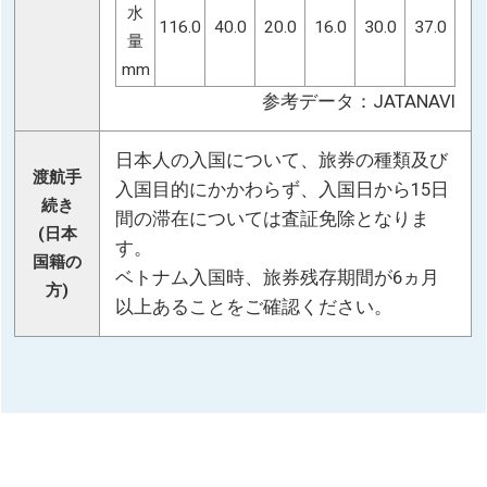
水
116.0
40.0
20.0
16.0
30.0
37.0
量
mm
参考データ：JATANAVI
日本人の入国について、旅券の種類及び
渡航手
入国目的にかかわらず、入国日から15日
続き
間の滞在については査証免除となりま
(日本
す。
国籍の
ベトナム入国時、旅券残存期間が6ヵ月
方)
以上あることをご確認ください。