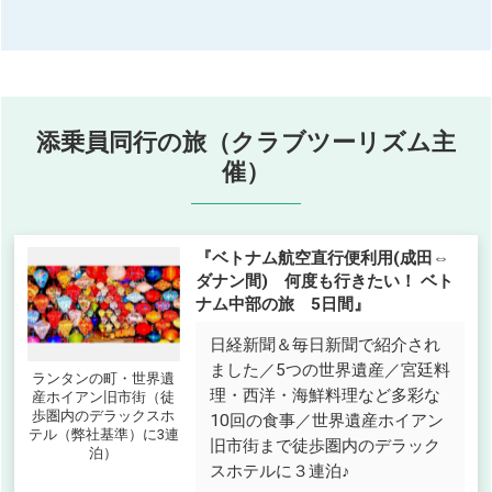
添乗員同行の旅（クラブツーリズム主
催）
『ベトナム航空直行便利用(成田⇔
ダナン間) 何度も行きたい！ ベト
ナム中部の旅 5日間』
日経新聞＆毎日新聞で紹介され
ました／5つの世界遺産／宮廷料
ランタンの町・世界遺
理・西洋・海鮮料理など多彩な
産ホイアン旧市街（徒
歩圏内のデラックスホ
10回の食事／世界遺産ホイアン
テル（弊社基準）に3連
旧市街まで徒歩圏内のデラック
泊）
スホテルに３連泊♪