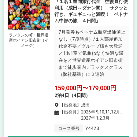
『１名１室同旅行代金 往復直行便
利用（成田～ダナン間） サクッと
行き、ギュギュっと満喫！ ベトナ
ム中部の旅 ４日間』
7月発券もベトナム航空燃油値上
ランタンの町・世界遺
なし（7/9時点）/１人部屋追加
産ホイアン旧市街（イ
メージ）
代金不要／グループ様も大歓迎
／1名1室で気兼ねなく快適な滞
在を／世界遺産ホイアン旧市街
まで徒歩圏内デラックスクラス
（弊社基準）に２連泊
159,000円〜179,000円
2泊4日（4日間）
【出発地】
成田
【出発月】
2026年 9,10,11,12月、
2027年 1,2,3月
Y4423
コース番号