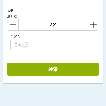
人数
おとな
こども
0名
検索