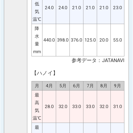
低
24.0
24.0
21.0
21.0
21.0
23.0
気
温℃
降
水
440.0
398.0
376.0
125.0
20.0
55.0
量
mm
参考データ：JATANAVI
【ハノイ】
月
4月
5月
6月
7月
8月
9月
最
高
28.0
32.0
33.0
33.0
32.0
31.0
気
温℃
最