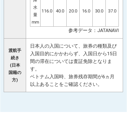
降
水
116.0
40.0
20.0
16.0
30.0
37.0
量
mm
参考データ：JATANAVI
日本人の入国について、旅券の種類及び
渡航手
入国目的にかかわらず、入国日から15日
続き
間の滞在については査証免除となりま
(日本
す。
国籍の
ベトナム入国時、旅券残存期間が6ヵ月
方)
以上あることをご確認ください。