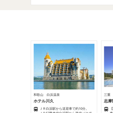
和歌山 白浜温泉
三重
ホテル川久
志摩
ＪＲ白浜駅から送迎車で約10分。
【