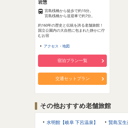
岩惣
宮島桟橋から徒歩で約15分。
宮島桟橋から送迎車で約7分。
約160年の歴史と伝統を誇る老舗旅館！
国立公園内の大自然に包まれた静かに佇
むお宿
アクセス・地図
宿泊プラン一覧
交通セットプラン
その他おすすめ老舗旅館
水明館【岐阜 下呂温泉】
賢島宝生