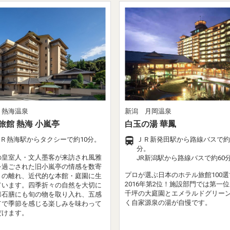
 熱海温泉
新潟 月岡温泉
旅館 熱海 小嵐亭
白玉の湯 華鳳
Ｒ熱海駅からタクシーで約10分。
ＪＲ新発田駅から路線バスで約
分。
の皇室人・文人墨客が来訪され風雅
JR新潟駅から路線バスで約60
を過ごされた旧小嵐亭の情感を数寄
プロが選ぶ日本のホテル旅館100選
りの離れ、近代的な本館・庭園に生
2016年第2位！施設部門では第一
ています。四季折々の自然を大切に
千坪の大庭園とエメラルドグリー
懐石膳にも旬の物を取り入れ、五感
く自家源泉の湯が自慢です。
てで季節を感じる楽しみを味わって
だけます。