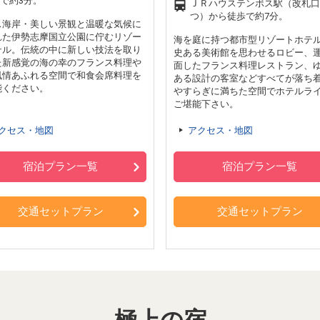
で約3分。
ＪＲハウステンボス駅（改札口
つ）から徒歩で約7分。
ス海岸・美しい景観と温暖な気候に
れた伊勢志摩国立公園に佇むリゾー
海を庭に持つ都市型リゾートホテ
テル。伝統の中に新しい技法を取り
史ある美術館を思わせるロビー、
た新感覚の海の幸のフランス料理や
面したフランス料理レストラン、
風情あふれる空間で和食会席料理を
ある設計の客室などすべてが落ち
能ください。
やすらぎに満ちた空間でホテルラ
ご堪能下さい。
クセス・地図
アクセス・地図
宿泊プラン一覧
宿泊プラン一覧
交通セットプラン
交通セットプラン