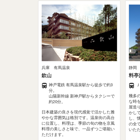
兵庫 有馬温泉
静岡
欽山
料亭
神戸電鉄 有馬温泉駅から徒歩で約3
Ｊ
分。
幾多
山陽新幹線 新神戸駅からタクシーで
な時
約20分。
屋造
日本建築の良さを現代感覚で活かした雅
かし
やかな雰囲気は格別です。温泉街の高台
し、
に位置し、料理は、季節の旬の物を京風
の全
料理の美しさと味で、一品ずつご堪能い
いた
ただけます。