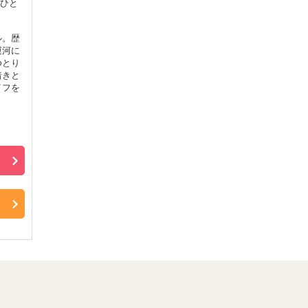
ひと
ル。歴
運河に
ゆとり
着きと
イフを