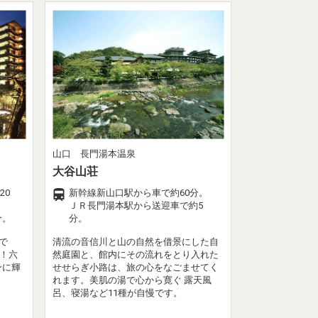
山口 長門湯本温泉
大谷山荘
20
新幹線新山口駅から車で約60分。
ＪＲ長門湯本駅から送迎車で約5
分。
分。
で
清流の音信川と山の自然を借景にした自
位！六
然庭園と、館内にその流れをとり入れた
ンに輝
せせらぎ小路は、旅の心をなごませてく
れます。美肌の湯で心から寛ぐ 露天風
呂、寝湯など11種が自慢です。