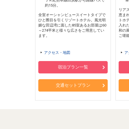
ＪＲ紀勢本線白浜駅から路線バスで
車
約15分。
リア
全室オーシャンビュースイートタイプで
恵ま
ひと際目を引くリゾートホテル。風光明
トホ
媚な田辺湾に面した85室あるお部屋は60
入れ
～274平米と様々な広さをご用意してい
和の
ます。
ご堪
アクセス・地図
ア
宿泊プラン一覧
交通セットプラン