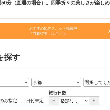
間50分（直通の場合）。四季折々の美しさが楽しめ
おすすめ観光スポット掲載中！
「京都特集」はこちら
を探す
旅行日数
のみ指定
日付未定