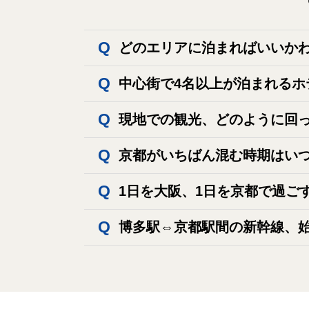
どのエリアに泊まればいいか
京都駅の近くに泊まれば、バス・地下
中心街で4名以上が泊まれるホ
都シティ 近鉄京都駅（旧 ホテル近
現地での観光、どのように回
デンホテル京都三条（トリプル4名利用
京都市内各地に観光地が点在していま
都シティ 近鉄京都駅（旧 ホテル
京都がいちばん混む時期はい
等、「この日はこのエリア！」と決め
スツインルーム）
春の桜（3月末～4月上旬）、秋の紅
1日を大阪、1日を京都で過ご
品は2月、秋の商品は8月頃には例年
三井ガーデンホテル京都三条（トリプ
指定区間内のJR（新快速・快速含む普
博多駅⇔京都駅間の新幹線、
しております。JRセットプランご購
始発:のぞみ2号（博多発6:10/京都着8: