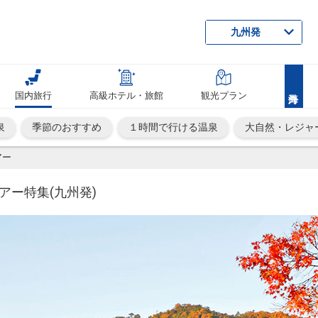
九州発
国内旅行
高級ホテル・旅館
観光プラン
泉
季節のおすすめ
１時間で行ける温泉
大自然・レジャ
アー
ー特集(九州発)