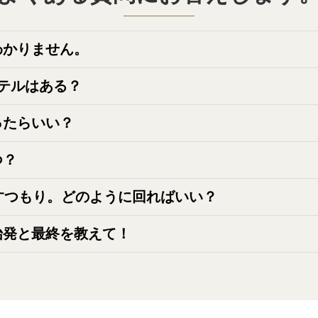
わかりません。
鉄・ＪＲ等各観光地へのアクセスが便利。 近鉄電車で奈良へ
テルはある？
鉄京都駅）（デラックスツインルーム）、ホテルグランヴィア
ったらいい？
） が人気です。
すので、祇園・東山（清水寺、八坂神社など）エリア、嵐山・
近鉄京都駅）（デラック
ホテルグランヴィア京都 （ファ
つ？
てまわるのがおすすめです。
葉（11月上旬～12月上旬頃）の時期がいちばん混みあいます。
すつもり。どのように回ればいい？
発売します。
ル4名利用）
通列車）が3日間乗り放題の「三都物語周遊乗車券」が便利です。
始発と最終を教えて！
入の方限定のフリーきっぷです！
54）、最終:のぞみ59号（京都発21:10/博多着23:54）となりま