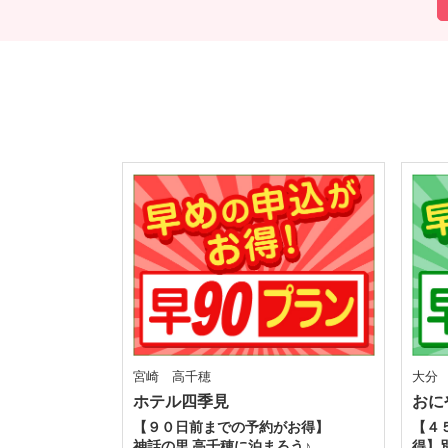
宮崎 高千穂
大分
ホテル四季見
おに
【９０日前までの予約がお得】
【４
神話の里 高千穂に泊まろう♪
得】