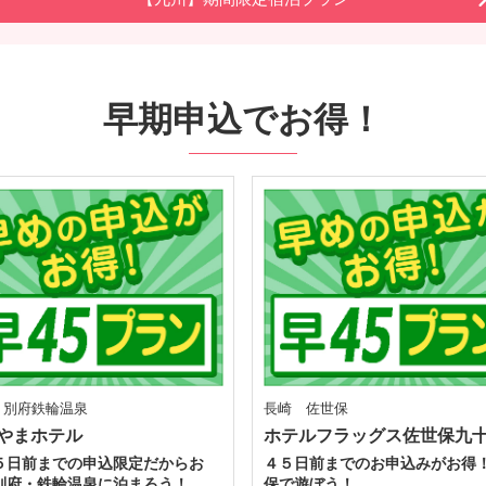
早期申込でお得！
 別府鉄輪温泉
長崎 佐世保
やまホテル
ホテルフラッグス佐世保九
５日前までの申込限定だからお
４５日前までのお申込みがお得
別府・鉄輪温泉に泊まろう！
保で遊ぼう！