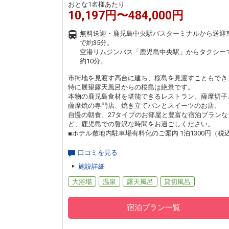
おとな1名様あたり
10,197円〜484,000円
無料送迎・鹿児島中央駅バスターミナルから送迎
で約35分。
空港リムジンバス「鹿児島中央駅」からタクシー
約10分。
市街地を見渡す高台に建ち、桜島を見渡すこともでき
特に展望露天風呂からの桜島は絶景です。
本物の鹿児島食材を堪能できるレストラン、薩摩切子
薩摩焼の専門店、焼き立てパンとスイーツのお店、
自慢の朝食、27タイプのお部屋と豊富な宿泊プランな
ど、鹿児島での贅沢な時間をお過ごしください。
■ホテル敷地内駐車場有料化のご案内 1泊1300円（税
口コミを見る
施設詳細
大浴場
温泉
露天風呂
貸切風呂
宿泊プラン一覧