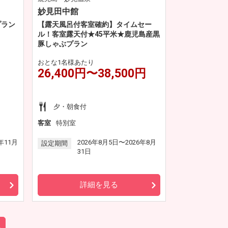
妙見田中館
プラン
【露天風呂付客室確約】タイムセー
ル！客室露天付★45平米★鹿児島産黒
豚しゃぶプラン
おとな1名様あたり
26,400円〜38,500円
夕・朝食付
客室
特別室
年11月
2026年8月5日〜2026年8月
設定期間
31日
詳細を見る