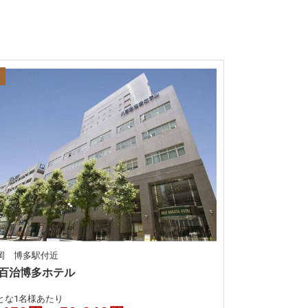
岡 博多駅付近
百治博多ホテル
とな1名様あたり