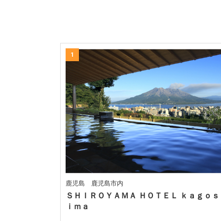
1
鹿児島 鹿児島市内
ＳＨＩＲＯＹＡＭＡ ＨＯＴＥＬ ｋａｇｏｓ
ｉｍａ