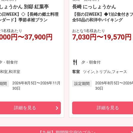
しょうかん 別邸 紅葉亭
長崎 にっしょうかん
の日WEEK】◇【長崎の郷土料理
【宿の日WEEK】◆1泊2食付き
ンダード】季節卓袱プラン
全50品の和洋中バイキング
な1名様あたり
おとな1名様あたり
,000円〜37,900円
7,030円〜19,570円
夕・朝食付
夕・朝食付
和室,和洋室
客室
ツイン,トリプル,フォース
2026年8月5日〜2026年11月
2026年8月5日〜2026
期間
設定期間
30日
30日
詳細を見る
詳細を見る
【九州】期間限定宿泊プラン