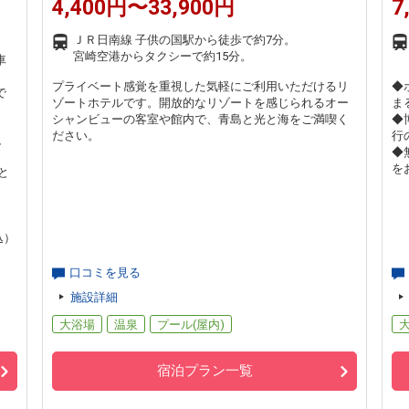
4,400円〜33,900円
7
ＪＲ日南線 子供の国駅から徒歩で約7分。
宮崎空港からタクシーで約15分。
車
プライベート感覚を重視した気軽にご利用いただけるリ
◆
で
ゾートホテルです。開放的なリゾートを感じられるオー
ま
シャンビューの客室や館内で、青島と光と海をご満喫く
◆
ださい。
行
、
◆
を
と
込）
口コミを見る
施設詳細
大浴場
温泉
プール(屋内)
宿泊プラン一覧