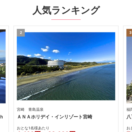
人気ランキング
2
3
宮崎 青島温泉
福
ｈ
ＡＮＡホリデイ・インリゾート宮崎
八
おとな1名様あたり
お