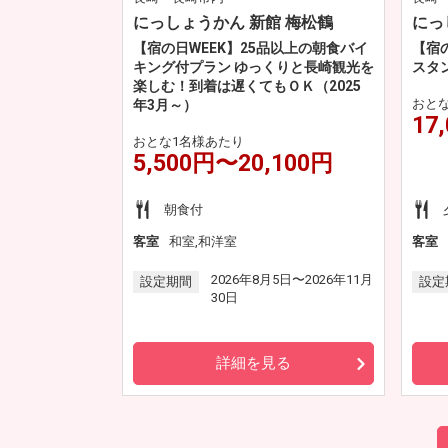
にっしょうかん 新館 梅松鶴
にっ
【宿の日WEEK】25品以上の朝食バイ
【宿
キング付プラン ゆっくりと長崎観光を
スタ
楽しむ！到着は遅くてもＯＫ（2025
おと
年3月～）
17
おとな1名様あたり
5,500円〜20,100円
朝食付
客室
和室,和洋室
客室
2026年8月5日〜2026年11月
設定期間
設定
30日
詳細を見る