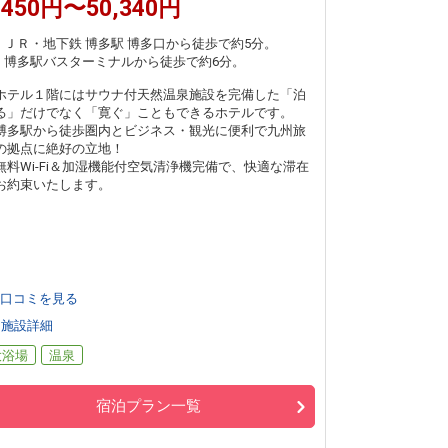
,450円〜50,340円
ＪＲ・地下鉄 博多駅 博多口から徒歩で約5分。
博多駅バスターミナルから徒歩で約6分。
ホテル１階にはサウナ付天然温泉施設を完備した「泊
る」だけでなく「寛ぐ」こともできるホテルです。
博多駅から徒歩圏内とビジネス・観光に便利で九州旅
の拠点に絶好の立地！
無料Wi-Fi＆加湿機能付空気清浄機完備で、快適な滞在
お約束いたします。
口コミを見る
施設詳細
大浴場
温泉
宿泊プラン一覧