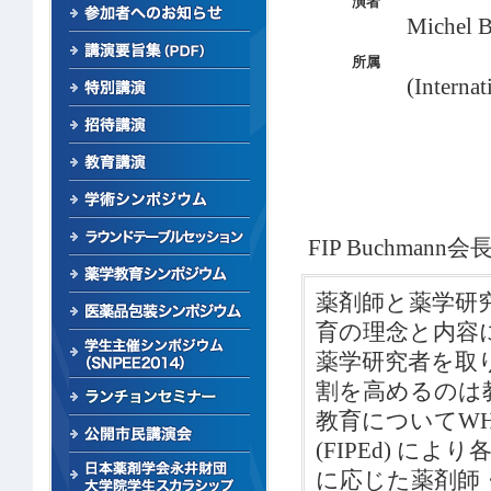
演者
Michel 
所属
(Interna
FIP Buchma
薬剤師と薬学研
育の理念と内容
薬学研究者を取
割を高めるのは
教育についてWHOやU
(FIPEd) 
に応じた薬剤師