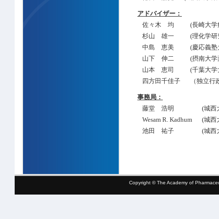
アドバイザー：
佐々木 均
(長崎大学
杉山 雄一
(理化学
中島 恵美
(慶応義塾
山下 伸二
(摂南大学
山本 恵司
(千葉大学
四方田千佳子
（独立行
事務局：
藤堂 浩明
(城西
Wesam R. Kadhum
(城西
池田 祐子
(城西
Copyright © The Academy of Pharmaceut