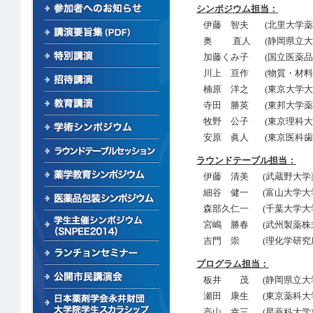
シンポジウム担当：
伊藤 智夫
(北里大学薬
奥 直人
(静岡県立大
加藤くみ子
(国立医薬
川上 亘作
(物質・材
楠原 洋之
(東京大学
寺田 勝英
(東邦大学薬
牧野 公子
(東京理科大
安原 眞人
(東京医科
ラウンドテーブル担当：
伊藤 清美
(武蔵野大
細谷 健一
(富山大学大
森部久仁一
(千葉大学大
宮嶋 勝春
(武州製薬株
吉門 崇
(理化学研
プログラム担当：
板井 茂
(静岡県立大
瀬田 康生
(東京薬科大
高山 幸三
(星薬科大学