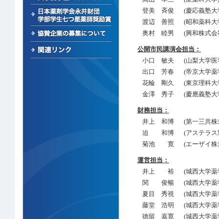
登美 斉俊
(慶応義塾大
渡辺 善照
(昭和薬科大
奥村 睦男
(興和株式会
公開市民講演会担当：
小口 敏夫
(山梨大学医
出口 芳春
(帝京大学薬
花輪 剛久
(東京理科大
金澤 秀子
(慶應義塾大
財務担当：
井上 和博
(第一三共株
迫 和博
(アステラス
菊池 寛
(エーザイ株
運営担当：
井上 裕
(城西大学薬
関 俊暢
(城西大学薬
夏目 秀視
(城西大学薬
藤堂 浩明
(城西大学薬
徳留 嘉寛
(城西大学薬