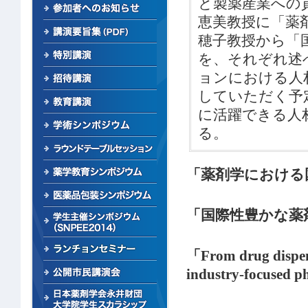
と製薬産業への
恵美教授に「薬
穂子教授から「
を、それぞれ述
ョンにおける人材育成
していただく予
に活躍できる人材
る。
「薬剤学における
「国際性豊かな薬
「From drug dispens
industry-focused p