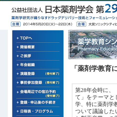
「薬剤学教育
第28年会時に
て」をテーマと
学、特に薬剤学
ついて議論した