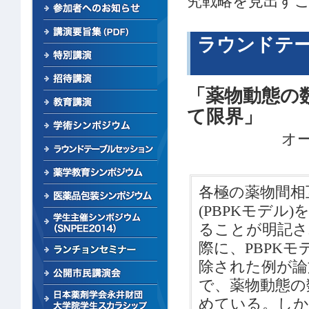
究戦略を見出す
ラウンドテー
「薬物動態の
て限界」
オ
各極の薬物間相
(PBPKモデル)を
ることが明記さ
際に、PBPK
除された例が論
で、薬物動態の
めている。しかし