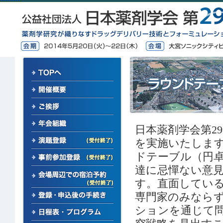
日本薬剤学会第2
を実施いたしま
ドテーブル（円卓
達に忌憚ない意
す。直面してい
専門家のみなら
ションを通じて