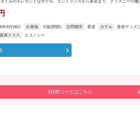
スタイルのエレガントなホテル。エントランスから客室まで、ディズニーの魔
0円
26年9月28日
出発地
大阪(関西)
訪問都市
香港
ホテル
香港ディズ
座席クラス
エコノミー
る
3日間コースはこちら