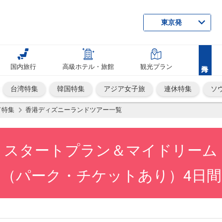
東京発
国内旅行
高級ホテル・旅館
観光プラン
台湾特集
韓国特集
アジア女子旅
連休特集
ソ
ド特集
香港ディズニーランドツアー一覧
・スタートプラン＆マイドリーム
（パーク・チケットあり）4日間