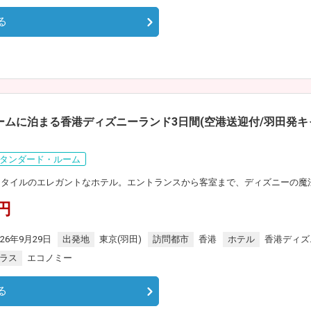
る
ルームに泊まる香港ディズニーランド3日間(空港送迎付/羽田発
タンダード・ルーム
スタイルのエレガントなホテル。エントランスから客室まで、ディズニーの魔
0円
026年9月29日
出発地
東京(羽田)
訪問都市
香港
ホテル
香港ディズ
ラス
エコノミー
る