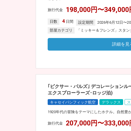
198,000円〜349,00
旅行代金
4
日数
日間
設定期間
2026年6月12日〜2
部屋カテゴリ
「ミッキー＆フレンズ」スタン
詳細を見
｢ピクサー・パルズ｣ デコレーションル
エクスプローラーズ･ロッジ泊)
キャセイパシフィック航空
デラックス
ス
1920年代の冒険をテーマにしたホテル。自然
207,000円〜333,00
旅行代金