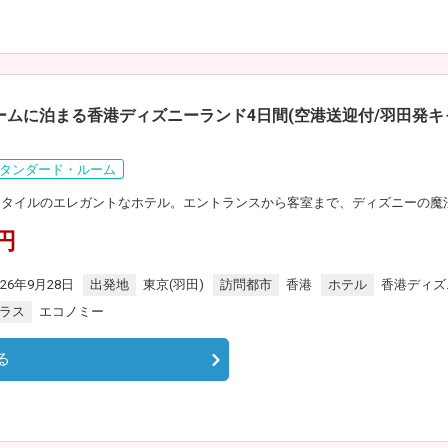
ルームに泊まる香港ディズニーランド4日間(空港送迎付/羽田発
タンダード・ルーム
スタイルのエレガントなホテル。エントランスから客室まで、ディズニーの魔
0円
026年9月28日
出発地
東京(羽田)
訪問都市
香港
ホテル
香港ディズ
ラス
エコノミー
る