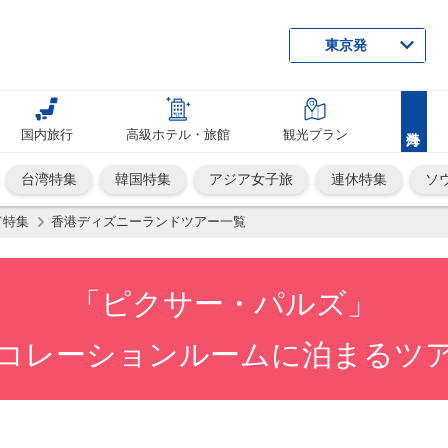
東京発
国内旅行
高級ホテル・旅館
観光プラン
台湾特集
韓国特集
アジア女子旅
連休特集
ソ
ド特集
香港ディズニーランドツアー一覧
「ピクサー・パルズ」
コレーションルームに泊まるツ