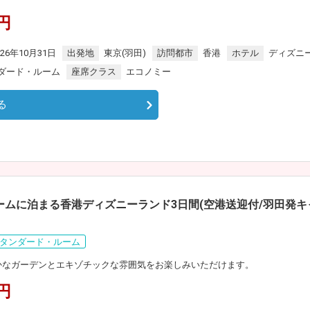
0円
026年10月31日
出発地
東京(羽田)
訪問都市
香港
ホテル
ディズニ
ダード・ルーム
座席クラス
エコノミー
る
ームに泊まる香港ディズニーランド3日間(空港送迎付/羽田発キ
タンダード・ルーム
豊かなガーデンとエキゾチックな雰囲気をお楽しみいただけます。
0円