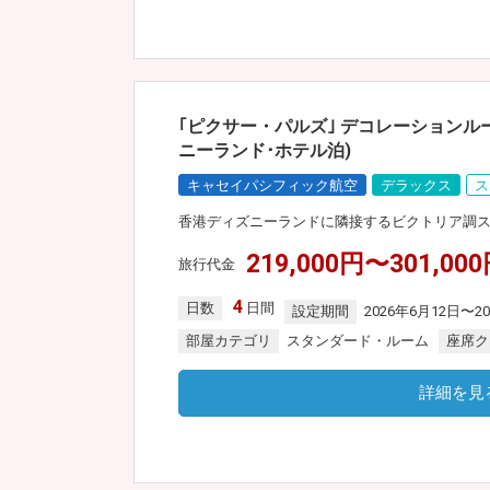
｢ピクサー・パルズ｣ デコレーション
ニーランド･ホテル泊)
キャセイパシフィック航空
デラックス
ス
香港ディズニーランドに隣接するビクトリア調
219,000円〜301,00
旅行代金
4
日数
日間
設定期間
2026年6月12日〜2
部屋カテゴリ
スタンダード・ルーム
座席ク
詳細を見