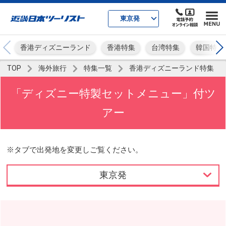
東京発
香港ディズニーランド
香港特集
台湾特集
韓国特集
TOP
海外旅行
特集一覧
香港ディズニーランド特集
「ディズニー特製セットメニュー」付ツ
アー
※タブで出発地を変更しご覧ください。
東京発
東京発
名古屋発