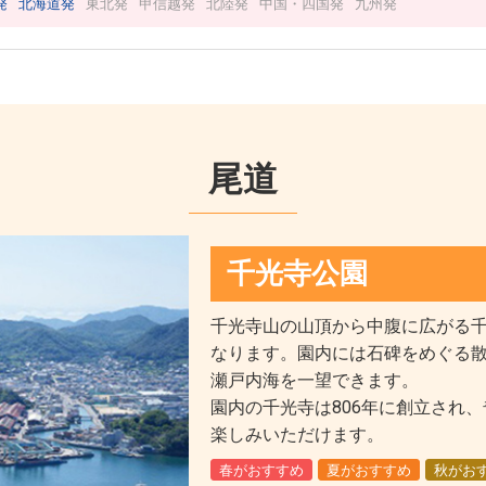
発
北海道発
東北発
甲信越発
北陸発
中国・四国発
九州発
尾道
千光寺公園
千光寺山の山頂から中腹に広がる
なります。園内には石碑をめぐる
瀬戸内海を一望できます。
園内の千光寺は806年に創立され
楽しみいただけます。
春がおすすめ
夏がおすすめ
秋がお