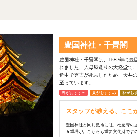
豊国神社・千畳閣
豊国神社・千畳閣は、1587年に
れました。入母屋造りの大経堂で
途中で秀吉が死去したため、天井
至っています。
春がおすすめ
夏がおすすめ
秋がお
スタッフが教える、ここ
豊国神社と同じ敷地には、桧皮葺の
五重塔が。こちらも重要文化財です