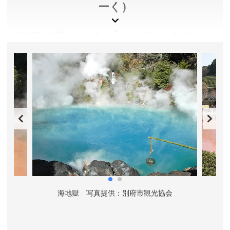
ーく）
日本初の木製コースター「ジュピター」をはじめ、
様々なアトラクションで一日中楽しめる遊園地のほ
か、約１００万坪の敷地内には優雅なホテルや１８
ホールの本格的なゴルフ場もある一大リゾートで
す。
大分県別府市
入園料／大人(中学生～59才)1,500円、子ども(4才～小
学生)600円、3才以下無料
営業時間・休園日／季節によって異なります。詳しくは
公式サイト内「営業カレンダー」をご確認ください。
アクセス／JR日豊本線 別府駅西口より亀の井バスで約
協会
海地獄 写真提供：別府市観光協会
血
40分、JRゆふ高原線（久大本線）湯布院駅前バスセン
ターより亀の井バスで約20分 ※詳しくは公式サイト
をご確認ください。