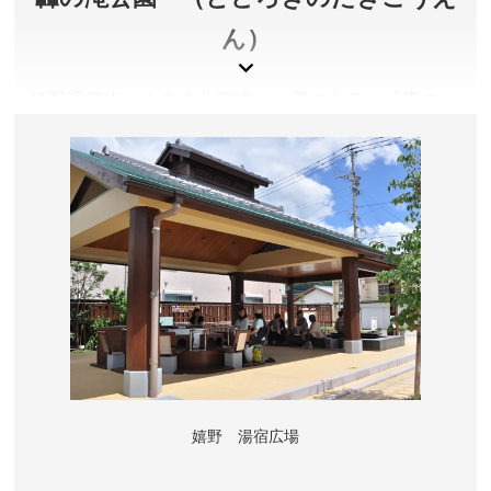
ん）
嬉野温泉街から２０分程歩いた所にある、「轟の
滝」を中心とする公園。滝は高さ約１１ｍ、滝壺の
面積は約２５００㎡で、流れ落ちる水の音が雷のよ
うに轟くことからこの名で呼ばれています。周辺に
は散策路があるため、湯上がりのお散歩におすすめ
です。
佐賀県嬉野市
アクセス／西九州新幹線 嬉野温泉駅よりJRバス(嬉野温
泉行き)で「嬉野バスセンター」バス停下車、徒歩約20
分
所在地／佐賀県嬉野市嬉野町大字下宿丙163-1
嬉野 湯宿広場
お問い合わせ／0954-42-3310(嬉野市観光商工課)