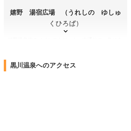
嬉野 湯宿広場 （うれしの ゆしゅ
くひろば）
嬉野温泉街のメインストリート・本通りの一角にあ
る、無料の足湯スポット。通常の足湯に加え、箱を
膝にかぶせ、ミスト状にした温泉水の蒸気で足を温
めるという珍しい「足蒸し湯」も楽しめます。タオ
黒川温泉へのアクセス
ルは広場前の「三根芳春園」で購入できます。
佐賀県嬉野市
料金／無料
営業時間／足蒸し湯 9:00～20:00、足湯 8:00～23:00
定休日／年中無休
アクセス／嬉野バスセンターより徒歩約5分
所在地／佐賀県嬉野市嬉野町大字下宿乙2186-2