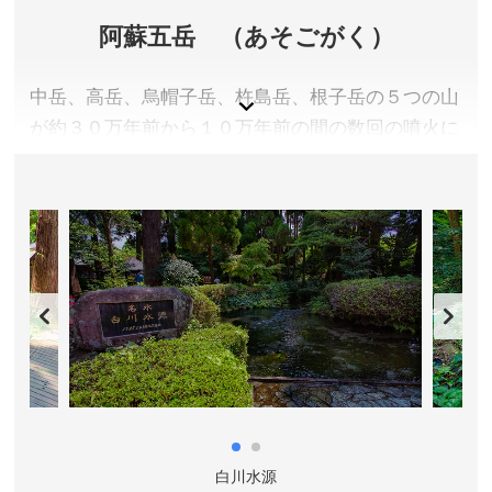
阿蘇五岳 （あそごがく）
中岳、高岳、烏帽子岳、杵島岳、根子岳の５つの山
が約３０万年前から１０万年前の間の数回の噴火に
より大型カルデラが生まれ、その中で誕生した山々
の総称が阿蘇五岳です。眺望抜群。北側外輪山から
眺める五岳は、お釈迦様の寝姿に似ていることから
「阿蘇の涅槃像」とも呼ばれています。
熊本県阿蘇市
アクセス／JR豊肥本線 阿蘇駅下車、九州自動車道 熊本
ICから国道57号にて約50分 ※詳しくは公式サイトをご
確認ください
所在地／熊本県阿蘇市
お問い合わせ／0967-34-1600(阿蘇インフォメーショ
ンセンター)
白川水源