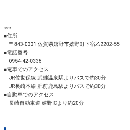
番鉄輪行き)で約20分、鉄輪バス停下車、徒歩約2分
所在地／大分県別府市風呂本5組
お問い合わせ／0977-66-3775
src=
地獄蒸し工房 鉄輪 公式サイト
■住所
〒843-0301 佐賀県嬉野市嬉野町下宿乙2202-55
■電話番号
0954-42-0336
■電車でのアクセス
JR佐世保線 武雄温泉駅よりバスで約30分
JR長崎本線 肥前鹿島駅よりバスで約30分
■自動車でのアクセス
長崎自動車道 嬉野ICより約20分