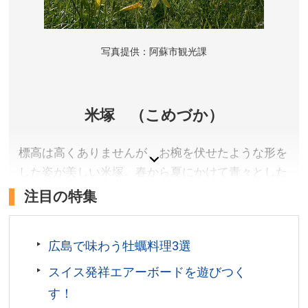
写真提供：阿蘇市観光課
米塚 （こめづか）
標高は高くありませんが、お椀を伏せたような形を
した姿が美しい米塚。春から夏にかけて青々とした
緑に覆われる姿は実に壮観です。
注目の特集
熊本県阿蘇市
アクセス／JR阿蘇駅より車で約20分。JR赤水駅より車
広島で味わう牡蠣料理3選
で約10分。
スイス発祥エアーボードを遊びつく
所在地／熊本県阿蘇市乙姫
す！
お問い合わせ／0967-34-1600(阿蘇インフォメーショ