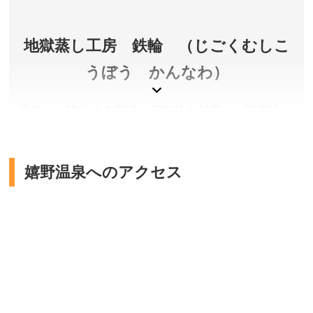
所在地／大分県別府市鉄輪559-1
お問い合わせ／0977-66-1577
別府地獄めぐり 公式サイト
地獄蒸し工房 鉄輪 （じごくむしこ
うぼう かんなわ）
温泉から噴出する高温の蒸気熱を利用した調理法
で、別府では江戸時代から用いられていました。食
材をざるに乗せ「地獄蒸し釜」と呼ばれる約１００
度の蒸気が噴出する釜の中に入れ蓋をするだけ。塩
嬉野温泉へのアクセス
分を含む温泉蒸気で一気に蒸すため、食材本来の旨
味が閉じ込められます。
大分県別府市
料金／釜使用料400円
営業時間／10:00～19:00(L.O.18:00)
休館日／毎月第3水曜日(祝日の場合は翌日)
アクセス／JR別府駅西口より亀の井バス(2・5・7・41