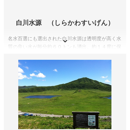
阿蘇市観光協会 公式サイト
白川水源 （しらかわすいげん）
名水百選にも選出された白川水源は透明度が高く水
質の良い水が毎分約６０トンも湧出。約１４度に保
たれた湧水はやわらかな味わいです。
熊本県阿蘇郡南阿蘇村
料金／環境保全協力金として、高校生以上100円、中学
生以下無料
営業時間／8:00～18:00(季節変動あり)
定休日／無休
アクセス／南阿蘇鉄道 南阿蘇白川水源駅から徒歩約15
分、熊本ICより車で約50分
所在地／熊本県阿蘇郡南阿蘇村白川2040
お問い合わせ／0967-67-2222(南阿蘇観光案内所)