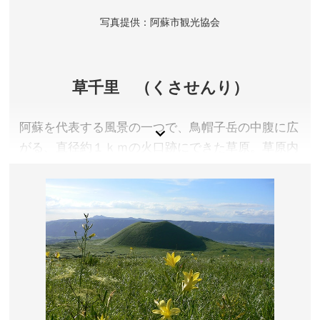
写真提供：阿蘇市観光協会
草千里 （くさせんり）
阿蘇を代表する風景の一つで、鳥帽子岳の中腹に広
がる、直径約１ｋｍの火口跡にできた草原。草原内
では乗馬も楽しめます。
熊本県阿蘇市
アクセス／JR豊肥本線 阿蘇駅前から路線バスで約30分
「草千里阿蘇火山博物館前」下車すぐ、九州道 熊本IC
より車で約60分
所在地／熊本県阿蘇市永草1662-9(草千里展望所)
お問い合わせ／0967-34-1600(阿蘇インフォメーショ
ンセンター)