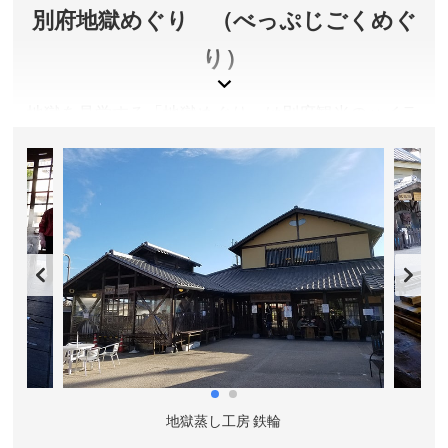
所在地／大分県別府市城島高原123
別府地獄めぐり （べっぷじごくめぐ
お問い合わせ／0977-22-1165
り）
城島高原パーク 公式サイト
地獄を見学する「地獄めぐり」は別府観光のハイラ
イト。千年以上も昔より吹き上げる熱湯や熱泥や噴
気は、近寄ることもできない場所として「地獄」と
呼ばれてきました。
大分県別府市
料金(共通観覧券)／大人(高校生以上)2,200円、小中学生
1,000円
営業時間／8:00～17:00
定休日／年中無休
アクセス／JR別府駅西口より亀の井バス(2･5･9･24･41
番鉄輪行き)で約20分、海地獄前もしくは鉄輪バス停下
地獄蒸し工房 鉄輪
車、徒歩約1分