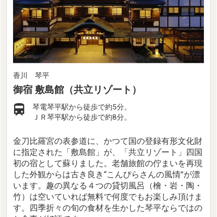
香川 琴平
御宿 敷島館（共立リゾート）
琴電琴平駅から徒歩で約5分。
ＪＲ琴平駅から徒歩で約8分。
金刀比羅宮の表参道に、かつて国の登録有形文化財
に指定された「敷島館」が、「共立リゾート」四国
初の宿として蘇りました。老舗旅館の佇まいを再現
した外観からは古き良き“こんぴらさんの風情”が漂
います。趣の異なる４つの貸切風呂（檜・岩・陶・
竹）は空いていれば無料で何度でもお楽しみ頂けま
す。四季折々の旬の食材を生かした琴平ならではの