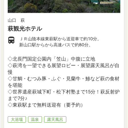
山口 萩
萩観光ホテル
ＪＲ山陰本線東萩駅から送迎車で約10分。
新山口駅からから高速バスで約80分。
◇北長門国定公園内「笠山」中腹に立地
◇萩湾を一望できる展望ロビー・展望露天風呂が自
慢
◇甘鯛・むつみ豚・ふぐ・見蘭牛・鯵など萩の食材
を堪能
◇世界遺産萩城下町・松下村塾まで15分！萩反射炉
まで7分♪
◇東萩駅まで無料送迎有（要予約）
大浴場
温泉
露天風呂