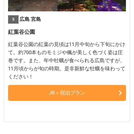
広島 宮島
5
紅葉谷公園
紅葉谷公園の紅葉の見頃は11月中旬から下旬にかけ
て。約700本ものモミジや楓が美しく色づく姿は圧
巻です。また、年中牡蠣が食べられる広島ですが、
11月頃からが旬の時期。是非新鮮な牡蠣を味わって
ください！
JR＋宿泊プラン