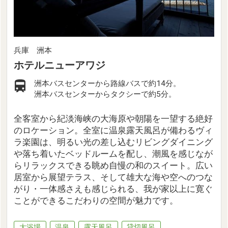
兵庫 洲本
ホテルニューアワジ
洲本バスセンターから路線バスで約14分。
洲本バスセンターからタクシーで約5分。
全客室から紀淡海峡の大海原や朝陽を一望する絶好
のロケーション。全室に温泉露天風呂が備わるヴィ
ラ楽園は、明るい光の差し込むリビングダイニング
や落ち着いたベッドルームを配し、潮風を感じなが
らリラックスできる眺め自慢の和のスイート。広い
居室から展望テラス、そして雄大な海や空へのつな
がり・一体感さえも感じられる、我が家以上に寛ぐ
ことができるこだわりの空間が魅力です。
大浴場
温泉
露天風呂
貸切風呂