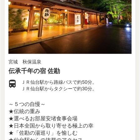
宮城 秋保温泉
伝承千年の宿 佐勘
ＪＲ仙台駅から路線バスで約50分。
ＪＲ仙台駅からタクシーで約30分。
～５つの自慢～
★伝統の重み
★選べるお部屋安堵食事会場
★日本全国から取り寄せる極上の幸
★「佐勘の湯巡り」を愉しむ