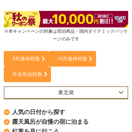
※本キャンペーンの対象は宿泊商品・国内ダイナミックパッケ
ージのみです
9月連休特集
10月連休特集
年末年始特集
東北発
首都圏発
人気の日付から探す
中部発
露天風呂が自慢の宿に泊まる
紅葉を見に行こう