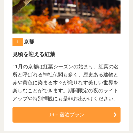
京都
1
見頃を迎える紅葉
11月の京都は紅葉シーズンの始まり。紅葉の名
所と呼ばれる神社仏閣も多く、歴史ある建物と
赤や黄色に染まる木々が織りなす美しい世界を
楽しむことができます。期間限定の夜のライト
アップや特別拝観にも是非お出かけください。
JR＋宿泊プラン