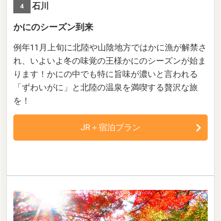
石川
4
かにのシーズン到来
例年11月上旬に北陸や山陰地方ではかに漁が解禁さ
れ、いよいよ冬の味覚の王様かにのシーズンが始ま
ります！かにの中でも特に旨味が濃いと言われる
「ずわいがに」と北陸の温泉を満喫する贅沢な旅
を！
JR＋宿泊プラン