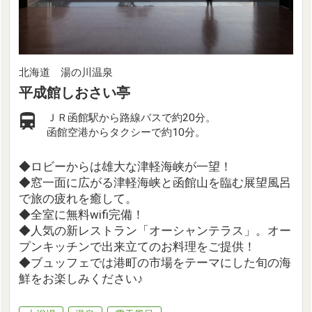
北海道 湯の川温泉
平成館しおさい亭
ＪＲ函館駅から路線バスで約20分。
函館空港からタクシーで約10分。
◆ロビーからは雄大な津軽海峡が一望！
◆窓一面に広がる津軽海峡と函館山を臨む展望風呂
で旅の疲れを癒して。
◆全室に無料wifi完備！
◆人気の新レストラン「オーシャンテラス」。オー
プンキッチンで出来立てのお料理をご提供！
◆ブュッフェでは港町の市場をテーマにした旬の海
鮮をお楽しみください♪