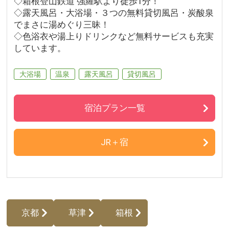
◇箱根登山鉄道 強羅駅より徒歩1分！
◇露天風呂・大浴場・３つの無料貸切風呂・炭酸泉
でまさに湯めぐり三昧！
◇色浴衣や湯上りドリンクなど無料サービスも充実
しています。
大浴場
温泉
露天風呂
貸切風呂
宿泊プラン一覧
JR＋宿
京都
草津
箱根