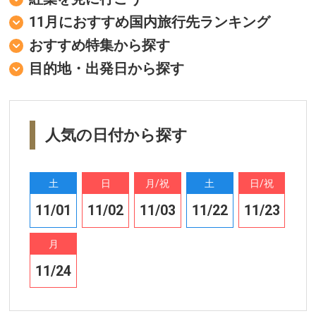
関西発
11月におすすめ国内旅行先ランキング
北海道発
おすすめ特集から探す
目的地・出発日から探す
東北発
北陸発
人気の日付から探す
中国・四国発
九州発
土
日
月/祝
土
日/祝
11/01
11/02
11/03
11/22
11/23
月
11/24