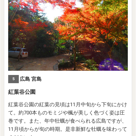
広島 宮島
5
紅葉谷公園
紅葉谷公園の紅葉の見頃は11月中旬から下旬にかけ
て。約700本ものモミジや楓が美しく色づく姿は圧
巻です。また、年中牡蠣が食べられる広島ですが、
11月頃からが旬の時期。是非新鮮な牡蠣を味わって