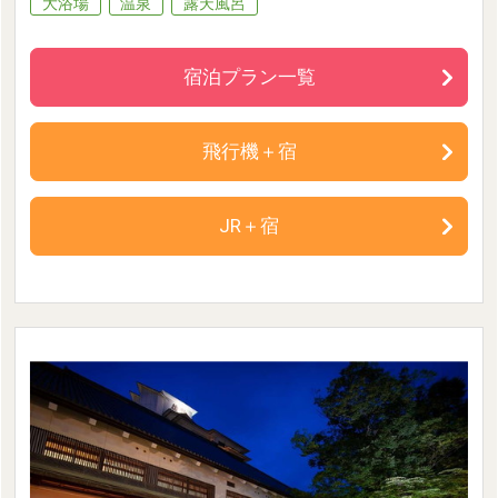
大浴場
温泉
露天風呂
宿泊プラン一覧
飛行機＋宿
JR＋宿