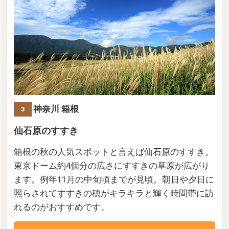
神奈川 箱根
3
仙石原のすすき
箱根の秋の人気スポットと言えば仙石原のすすき。
東京ドーム約4個分の広さにすすきの草原が広がり
ます。例年11月の中旬頃までが見頃。朝日や夕日に
照らされてすすきの穂がキラキラと輝く時間帯に訪
れるのがおすすめです。