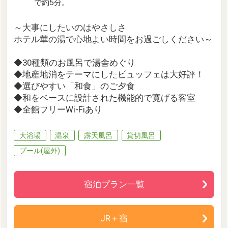
で約5分。
～大事にしたいのはやさしさ
ホテル華の湯で心地よい時間をお過ごしください～
◆30種類のお風呂で湯舎めぐり
◆地産地消をテーマにしたビュッフェは大好評！
◆選びやすい「和食」のご夕食
◆和をベースに設計された機能的で寛げる客室
◆全館フリーWi-Fiあり
大浴場
温泉
露天風呂
貸切風呂
プール(屋外)
宿泊プラン一覧
JR＋宿