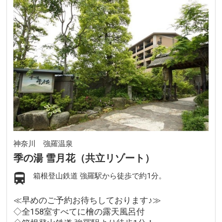
神奈川 強羅温泉
季の湯 雪月花（共立リゾート）
箱根登山鉄道 強羅駅から徒歩で約1分。
≪早めのご予約お待ちしております♪≫
◇全158室すべてに檜の露天風呂付