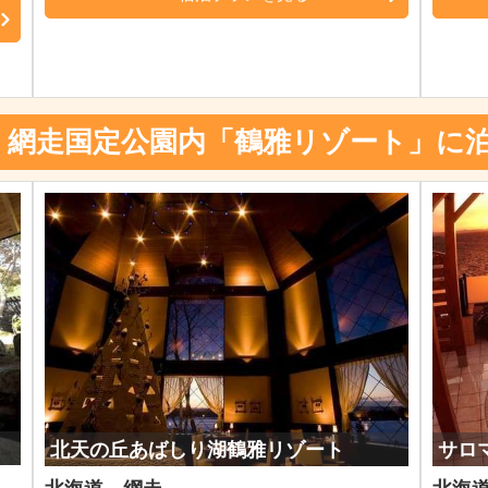
・網走国定公園内「鶴雅リゾート」に
北天の丘あばしり湖鶴雅リゾート
サロ