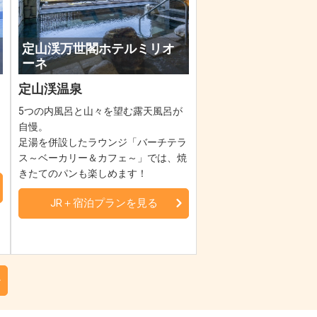
定山渓万世閣ホテルミリオ
ーネ
定山渓温泉
5つの内風呂と山々を望む露天風呂が
自慢。
的
足湯を併設したラウンジ「バーチテラ
ス～ベーカリー＆カフェ～」では、焼
きたてのパンも楽しめます！
JR＋宿泊プランを見る