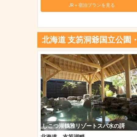
JR＋宿泊プランを見る
北海道 支笏洞爺国立公園
しこつ湖鶴雅リゾートスパ水の謌
北海道 支笏湖畔