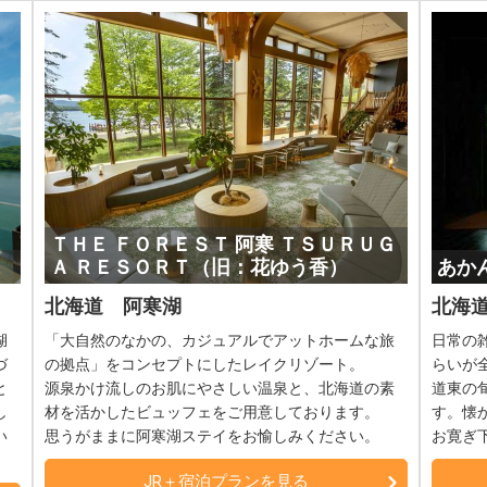
ＴＨＥ ＦＯＲＥＳＴ 阿寒 ＴＳＵＲＵＧ
Ａ ＲＥＳＯＲＴ（旧：花ゆう香）
あか
北海道 阿寒湖
北海
湖
「大自然のなかの、カジュアルでアットホームな旅
日常の
づ
の拠点」をコンセプトにしたレイクリゾート。
らいが
と
源泉かけ流しのお肌にやさしい温泉と、北海道の素
道東の
し
材を活かしたビュッフェをご用意しております。
す。懐
い
思うがままに阿寒湖ステイをお愉しみください。
お寛ぎ
JR＋宿泊プランを見る