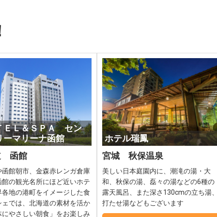
！
ＴＥＬ＆ＳＰＡ セン
リーマリーナ函館
ホテル瑞鳳
道 函館
宮城 秋保温泉
や函館朝市、金森赤レンガ倉庫
美しい日本庭園内に、潮滝の湯・大
函館の観光名所にほど近いホテ
和、秋保の湯、磊々の湯などの6種の
界各地の港町をイメージした食
露天風呂、また深さ130cmの立ち湯
シェでは、北海道の素材を活か
打たせ湯などもございます
体にやさしい朝食」をお楽しみ