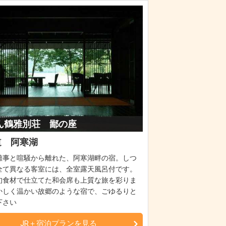
ん鶴雅別荘 鄙の座
道 阿寒湖
雑事と喧騒から離れた、阿寒湖畔の宿。しつ
全て異なる客室には、全室露天風呂付です。
旬食材で仕立てた和会席も上質な旅を彩りま
かしく温かい故郷のような宿で、ごゆるりと
下さい
JR＋宿泊プランを見る