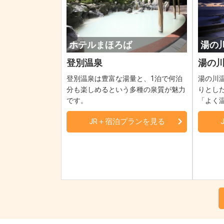
ホテルまほろば
湯の
登別温泉
湯の
登別温泉は豊富な湯量と、1泊で何泊
湯の川
分も楽しめるという多種の泉質が魅力
りとし
です。
「よく
JR＋宿泊プランを見る