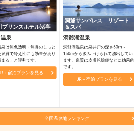
洞爺サンパレス リゾート
川プリンスホテル渚亭
＆スパ
川温泉
洞爺湖温泉
温泉は無色透明・無臭のしっと
洞爺湖温泉は泉井戸の深さ60m～
た泉質で冷え性にも効果があり
150mから汲み上げられて湧出してい
温まる」と評判です。
ます。泉質は皮膚乾燥症などに効果
です。
JR＋宿泊プランを見る
JR＋宿泊プランを見る
全国温泉地ランキング