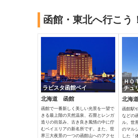
函館・東北へ行こう
ＨＯ
ラビスタ函館ベイ
チュ
北海道 函館
北海
函館で一番新しく美しい光景を一望で
函館駅
きる最上階の天然温泉、石畳とレンガ
などの
造りの街並み、古き良き風情の中に佇
ル。世
むベイエリアの新名所です。また、世
のマル
界三大夜景の一つの函館山へのアクセ
した「