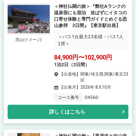
＜神社仏閣の旅＞『弊社Aランクの
温泉宿にも宿泊 並ばずにイタコの
口寄せ体験と専門ガイドとめぐる恐
山参拝 2日間』【東京駅出発】
＜バス1台最大23名様・バス1人
恐山(イメージ)
2席＞
84,900円〜102,900円
1泊2日（2日間）
【出発地】
関東/埼玉県,関東/東京23
区
【出発月】
2026年 8,9,10月
04560
コース番号
詳しくはこちら
＜神社仏閣の旅＞『馬居寺と中山寺