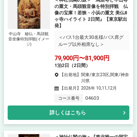
の重文・馬頭観音像を特別拝観 仏
像の宝庫！若狭・小浜の重文 美仏8
ヶ寺ハイライト 2日間』【東京駅出
発】
中山寺 秘仏・馬頭観
＜バス1台最大30名様/バス席グ
音坐像特別拝観(イメー
ループ以外相席なし＞
ジ)
79,900円〜81,900円
1泊2日（2日間）
【出発地】
関東/東京23区,関東/神奈
川県
【出発月】
2026年 10,11,12月
04603
コース番号
詳しくはこちら