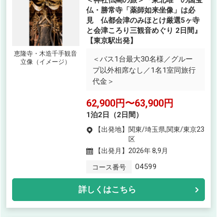
＜神社仏閣の旅＞『東北唯一の国宝
仏・勝常寺「薬師如来坐像」は必
見 仏都会津のみほとけ厳選5ヶ寺
と会津ころり三観音めぐり 2日間』
【東京駅出発】
恵隆寺・木造千手観音
＜バス1台最大30名様／グルー
立像（イメージ）
プ以外相席なし／1名1室同旅行
代金＞
62,900円〜63,900円
1泊2日（2日間）
【出発地】
関東/埼玉県,関東/東京23
区
【出発月】
2026年 8,9月
04599
コース番号
詳しくはこちら