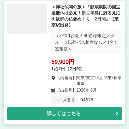
＜神社仏閣の旅＞『願成就院の国宝
運慶仏は必見！伊豆半島に残る見応
え抜群の仏像めぐり 2日間』【東
京駅出発】
＜バス1台最大30名様限定／グ
ループ以外バス相席なし／1名1
室限定＞
59,900円
1泊2日（2日間）
【出発地】
関東/東京23区,関東/神奈
川県
【出発月】
2026年 8月
04578
コース番号
詳しくはこちら