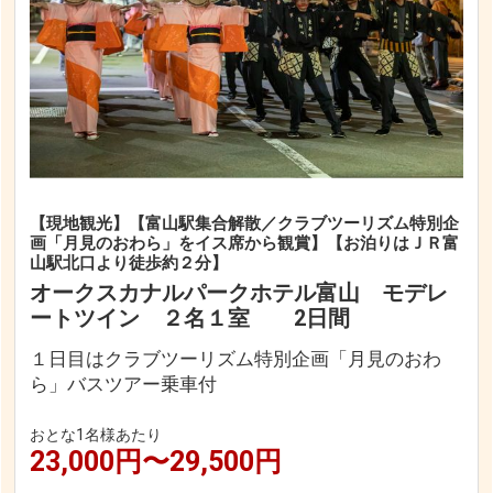
【現地観光】【富山駅集合解散／クラブツーリズム特別企
画「月見のおわら」をイス席から観賞】【お泊りはＪＲ富
山駅北口より徒歩約２分】
オークスカナルパークホテル富山 モデレ
ートツイン ２名１室 2日間
１日目はクラブツーリズム特別企画「月見のおわ
ら」バスツアー乗車付
おとな1名様あたり
23,000円〜29,500円