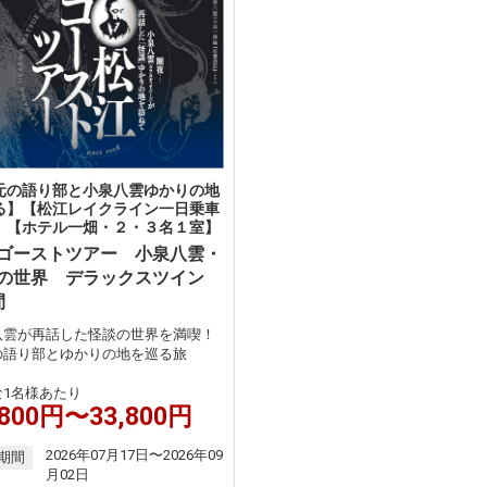
元の語り部と小泉八雲ゆかりの地
る】【松江レイクライン一日乗車
】【ホテル一畑・２・３名１室】
ゴーストツアー 小泉八雲・
の世界 デラックスツイン
間
八雲が再話した怪談の世界を満喫！
の語り部とゆかりの地を巡る旅
な1名様あたり
,800円〜33,800円
2026年07月17日〜2026年09
期間
月02日