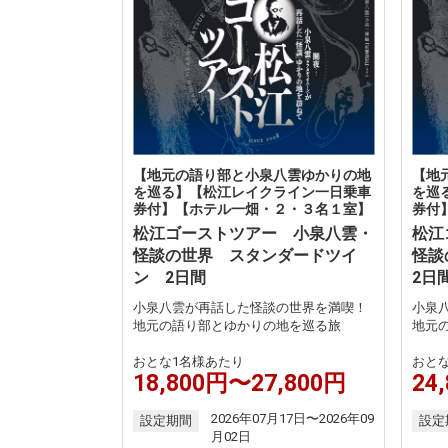
【地元の語り部と小泉八雲ゆかりの地
【地
を巡る】【松江レイクライン一日乗車
を巡
券付】【ホテル一畑・２・３名１室】
券付
松江ゴーストツアー 小泉八雲・
松江
怪談の世界 スタンダードツイ
怪談
ン 2日間
2日
小泉八雲が再話した怪談の世界を満喫！
小泉
地元の語り部とゆかりの地を巡る旅
地元
おとな1名様あたり
おと
18,800円〜27,800円
24
2026年07月17日〜2026年09
設定期間
設定
月02日