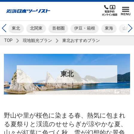
摩
東北
北関東
首都圏
伊豆・箱根
東海
山陰
TOP
現地観光プラン
東北おすすめプラン
東北
野山や里が桜色に染まる春、熱気に包まれ
る夏祭りと渓流のせせらぎが涼やかな夏、
山々が紅葉に色づく秋、雪が幻想的な景色