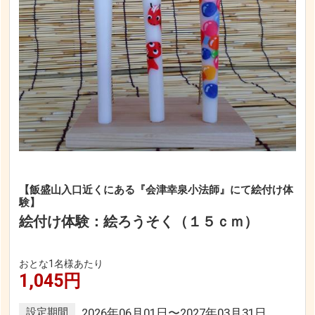
【飯盛山入口近くにある『会津幸泉小法師』にて絵付け体
験】
絵付け体験：絵ろうそく（１５ｃｍ）
おとな1名様あたり
1,045円
設定期間
2026年06月01日〜2027年03月31日