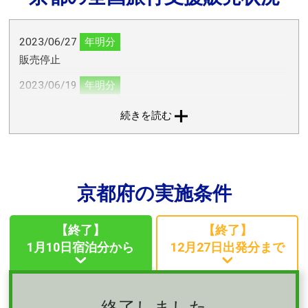
2023/06/27
年明分
販売停止
2023/06/19
年明分
販売再開
続きを読む
2023/06/02
年明分
販売停止
2023/05/29
年明分
京都府の実施条件
販売再開
2023/04/14
年明分
【終了】
【終了】
販売停止
1月10日宿泊分から
12月27日出発分まで
2023/04/10
年明分
「交通＋宿」のみ6月30日（金）宿泊分（7月1日チェック
アウト/帰着分）まで実施期間延長
終了しました