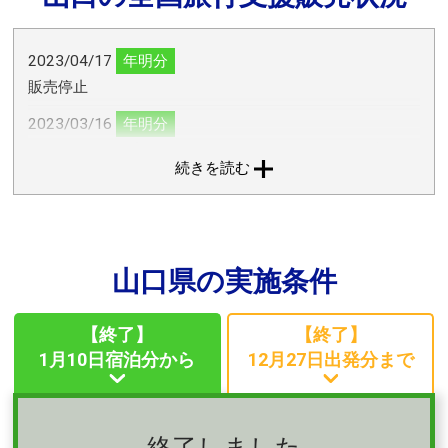
2023/04/17
年明分
販売停止
2023/03/16
年明分
7月14日（金）宿泊分（7月15日チェックアウト/帰着分）
続きを読む
まで実施期間延長
2023/01/13
年明分
国内ツアープラン 販売開始
山口県の実施条件
2023/01/04
年明分
1月10日（火）宿泊分より販売開始
【終了】
【終了】
2022/12/28
年内分
1月10日宿泊分から
12月27日出発分まで
全商品終了
2022/12/24
年内分
「交通＋宿」商品 終了
終了しました