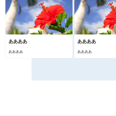
ああああ
ああああ
ああああ
ああああ