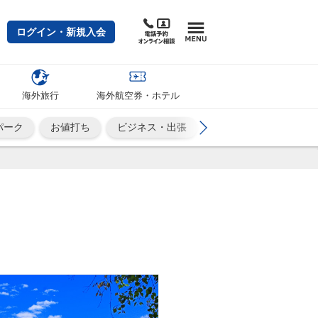
ログイン・新規入会
海外旅行
海外航空券・ホテル
パーク
お値打ち
ビジネス・出張
カップル・夫婦
10