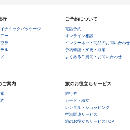
旅行
ご予約について
ダイナミックパッケージ
電話予約
ツアー
オンライン相談
航空券
インターネット商品のお問い合わせ
ホテル
予約確認・変更・取消
タメ
よくあるご質問・お問い合わせ
のご案内
旅のお役立ちサービス
検索
旅行券
予約
カード・積立
レンタル・ショッピング
空港関連サービス
旅のお役立ちサービスTOP