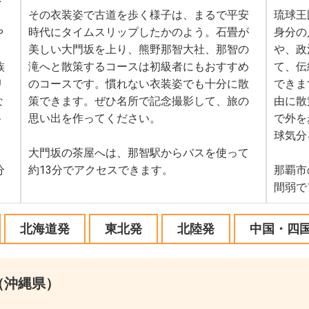
その衣装姿で古道を歩く様子は、まるで平安
琉球王
や
時代にタイムスリップしたかのよう。石畳が
身分の
美しい大門坂を上り、熊野那智大社、那智の
や、政
族
滝へと散策するコースは初級者にもおすすめ
て、伝
リ
のコースです。慣れない衣装姿でも十分に散
できま
な
策できます。ぜひ名所で記念撮影して、旅の
由に散
ト
思い出を作ってください。
で外を
球気分
大門坂の茶屋へは、那智駅からバスを使って
分
約13分でアクセスできます。
那覇市
間弱で
北海道発
東北発
北陸発
中国・四
（沖縄県）