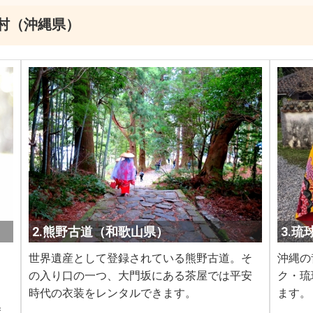
村（沖縄県）
2.熊野古道（和歌山県）
3.
世界遺産として登録されている熊野古道。そ
沖縄の
。
の入り口の一つ、大門坂にある茶屋では平安
ク・琉
時代の衣装をレンタルできます。
ます。
ま