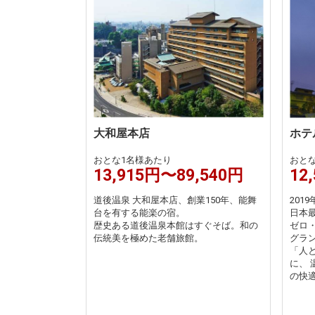
大和屋本店
ホテ
おとな1名様あたり
おと
13,915円〜89,540円
12
道後温泉 大和屋本店、創業150年、能舞
201
台を有する能楽の宿。
日本
歴史ある道後温泉本館はすぐそば。和の
ゼロ
伝統美を極めた老舗旅館。
グラ
「人
に、
の快