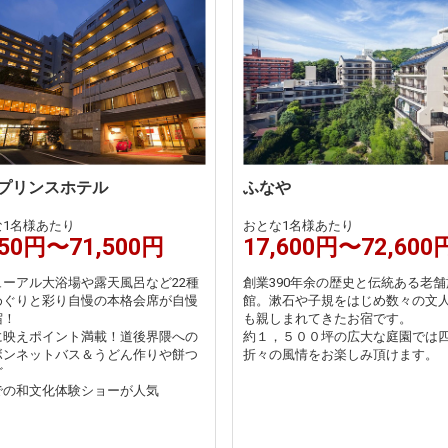
プリンスホテル
ふなや
な1名様あたり
おとな1名様あたり
350円〜71,500円
17,600円〜72,600
ューアル大浴場や露天風呂など22種
創業390年余の歴史と伝統ある老舗
めぐりと彩り自慢の本格会席が自慢
館。漱石や子規をはじめ数々の文
宿！
も親しまれてきたお宿です。
に映えポイント満載！道後界隈への
約１，５００坪の広大な庭園では
ボンネットバス＆うどん作りや餅つ
折々の風情をお楽しみ頂けます。
ど
での和文化体験ショーが人気