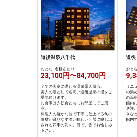
道後温泉八千代
道後
おとな1名様あたり
おと
23,100円〜84,700円
9,
全ての客室に備わる温泉露天風呂。
リニ
美人の湯として名高い道後温泉の湯をご
の湯
堪能頂けます。
の湯
お食事は夕朝食ともにお部屋にてご用
館内
意。
送迎
料理人の確かな技で丁寧に仕上げる旬の
きな
食材が織りなす深い味わいと器に映し出
館内
される四季の彩を、目で、舌でお愉しみ
下さい。