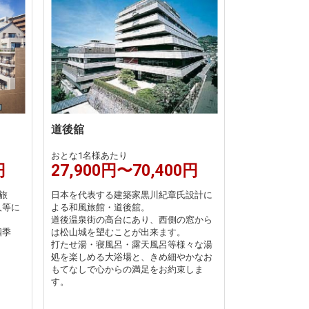
道後舘
おとな1名様あたり
円
27,900円〜70,400円
旅
日本を代表する建築家黒川紀章氏設計に
人等に
よる和風旅館・道後舘。
道後温泉街の高台にあり、西側の窓から
四季
は松山城を望むことが出来ます。
打たせ湯・寝風呂・露天風呂等様々な湯
処を楽しめる大浴場と、きめ細やかなお
もてなしで心からの満足をお約束しま
す。