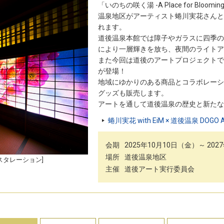
「いのちの咲く湯 -A Place for B
温泉地区がアーティスト蜷川実花さんと
れます。
道後温泉本館では障子やガラスに四季の
により一層輝きを放ち、夜間のライトア
また今回は道後のアートプロジェクトで
が登場！
地域にゆかりのある商品とコラボレーシ
グッズも販売します。
アートを通して道後温泉の歴史と新たな
蜷川実花 with EiM × 道後温泉 DO
会期
2025年10月10日（金）～ 20
場所
道後温泉地区
館インスタレーション]
主催
道後アート実行委員会