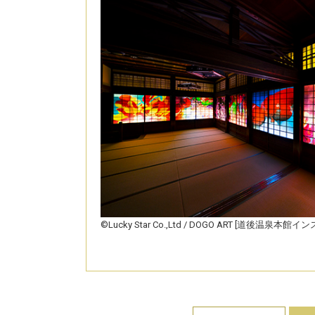
©Lucky Star Co.,Ltd / DOGO ART [道後温泉本