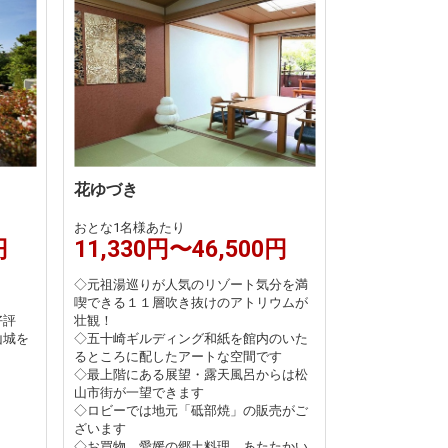
花ゆづき
おとな1名様あたり
円
11,330円〜46,500円
◇元祖湯巡りが人気のリゾート気分を満
喫できる１１層吹き抜けのアトリウムが
好評
壮観！
山城を
◇五十崎ギルディング和紙を館内のいた
るところに配したアートな空間です
◇最上階にある展望・露天風呂からは松
山市街が一望できます
◇ロビーでは地元「砥部焼」の販売がご
ざいます
◇お買物、愛媛の郷土料理、あたたかい