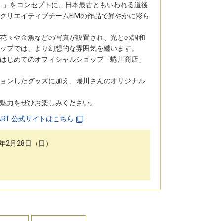
looming-」をコンセプトに、日本最古ともいわれる道後
クリエイティブチームEiMの作品で鮮やかに彩ら
花々や金魚などの写真が設置され、光との調和
ップでは、より幻想的な雰囲気を纏います。
はじめてのオフィシャルショップ「蜷川商店」
ョンしたグッズに加え、蜷川さんのオリジナル
魅力をぜひお楽しみください。
GO ART 公式サイトはこちら
27年2月28日（日）