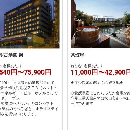
ル古湧園 遥
茶玻瑠
な1名様あたり
おとな1名様あたり
,540円〜75,900円
11,000円〜42,900
9年10月、日本最古の道後温泉にて、
★道後温泉本館すぐの好立地★
最新の環境対応型ＺＥＢ（ネット・
・エネルギー・ビル）ホテルとして
◇愛媛県産にこだわったお食事が
ンドオープン
◇屋上露天風呂では松山市街・松
と環境にやさしい」をコンセプト
一望できます
 温泉宿のくつろぎと、ホテルステイ
適さを提供いたします。