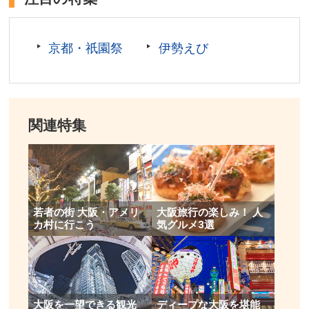
京都・祇園祭
伊勢えび
関連特集
若者の街 大阪・アメリ
大阪旅行の楽しみ！ 人
カ村に行こう
気グルメ3選
大阪を一望できる観光
ディープな大阪を堪能