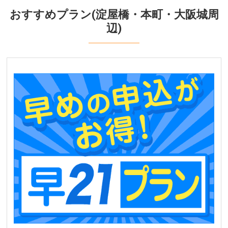
中部発
おすすめプラン(淀屋橋・本町・大阪城周
辺)
北陸発
中国・四国発
九州発
周辺の宿泊施設