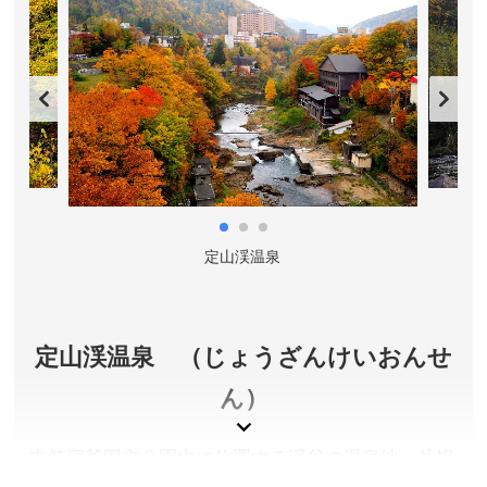
サッポロビール博物館 公式サイト
ど、広大な敷地をゆっくりと巡ってみては。
北海道札幌市
入場料／無料
営業時間／7:00～22:00(入園21:00まで)
定休日／無休(園内各施設は定休日あり)
アクセス／詳しくは公式サイトをご確認ください。
所在地／北海道札幌市東区モエレ沼公園1-1
お問い合わせ／011-790-1231
定山渓温泉
モエレ沼公園 公式サイト
定山渓温泉 （じょうざんけいおんせ
ん）
支笏洞爺国立公園内に位置する渓谷の温泉地。札幌