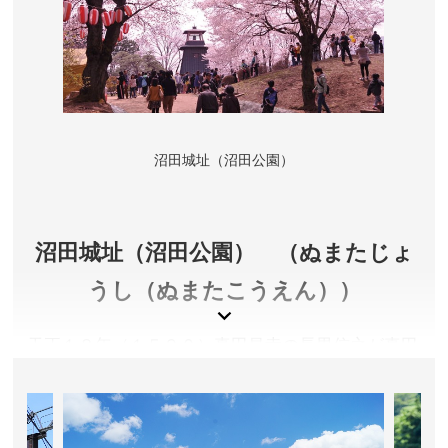
群馬県・新潟県・栃木県・福島県
アクセス／下記公式サイトをご確認ください。
お問い合わせ／0278-58-3222(一般社団法人 片品村観
光協会)
公益財団法人 尾瀬保護財団 公式サイト
沼田城址（沼田公園）
沼田城址（沼田公園） （ぬまたじょ
うし（ぬまたこうえん））
天正１８年（１５９０）真田昌幸の長男信之が真田
氏初代城主。慶長２年（１５９７）五層の天守閣を
建造するが天和元年（１６８１）５代城主信利が失
政、翌年江戸幕府より破却となり現存していません