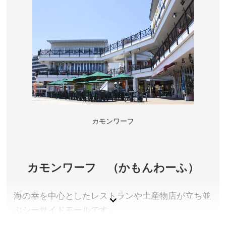
関ならではの展示が充実。国内では珍しいイルカと
アシカの共演ショーや、日本最大級のペンギン展示
施設「ペンギン村」も人気。
令和6年12月1日から令和7年夏ごろまで休館中
山口県下関市
入館料／大人(高校生含む)2,090円、小中学生940円、幼
時(3歳以上)410円 ※3歳未満無料
カモンワーフ
営業時間／9:30～17:30(最終入館 17:00)
定休日／年中無休
アクセス／JR下関駅よりバスで「海響館前」バス停下
カモンワーフ （かもんわーふ）
車、徒歩約5分。※詳しくは公式サイトをご確認くださ
い。
海の幸を中心としたレストランや土産物店が立ち並
所在地／山口県下関市あるかぽーと6-1
ぶシーサイドモールです。
お問い合わせ／083-228-1100
下関市立しものせき水族館 海響館 公式サイト