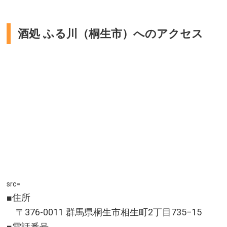
山口県下関市
料金／入場無料
酒処 ふる川（桐生市）へのアクセス
営業時間／店舗により異なります。詳しくは公式サイト
をご確認ください。
定休日／店舗により異なります。詳しくは公式サイトを
ご確認ください。
アクセス／詳しくは公式サイトをご確認ください。
所在地／山口県下関市唐戸町6-1
お問い合わせ／083-228-0330(9:00～18:00)
カモンワーフ 公式サイト
src=
■住所
〒376-0011 群馬県桐生市相生町2丁目735−15
■電話番号