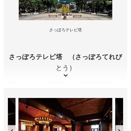
さっぽろテレビ塔
さっぽろテレビ塔 （さっぽろてれび
とう）
地上９０．３８ｍの展望台からは眼下に札幌市街
を、遠くに日本海や石狩平野をも望む情景が広がり
ます。さっぽろホワイトイルミネーションや雪まつ
り期の、煌めく夜景も魅力的です。
北海道札幌市
展望台入場料／大人(高校生以上)1,000円、小中学生500