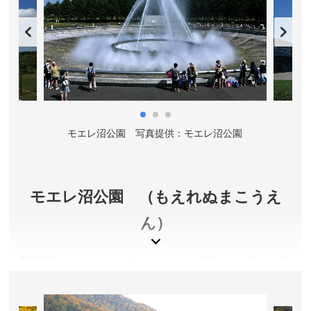
す。自由見学（無料）も可能です。
北海道札幌市
料金／入館・自由見学無料 ※ビール・ノンアルコール
ビールテイスト飲料・ソフトドリンクは有料（予約制プ
レミアムツアー 大人 1,000円、中学生～20歳未満 500
円、小学生以下 無料）
公園
モエレ沼公園 写真提供：モエレ沼公園
モ
営業時間／11:00～18:00(最終入館は17:30まで)
休館日／毎週月曜日(祝日の場合は翌日)、年末年始、臨
時休館日（予約制プレミアムツアー は月曜日・火曜
日 ※月曜日が祝日の場合は実施し、翌火曜日・水曜日
モエレ沼公園 （もえれぬまこうえ
のツアーが休止）
ん）
アクセス／地下鉄東豊線 東区役所前駅より徒歩約10
分。JR函館本線 苗穂駅北口より徒歩約8分。
彫刻家イサム・ノグチがマスタープランを描いた公
所在地／北海道札幌市東区北7条東9丁目1-1
園は、それ自体がひとつの彫刻作品。シンボリック
お問い合わせ／011-748-1876（受付時間 11:00～
なガラスのピラミッドや、眺めのいいモエレ山な
17:00）