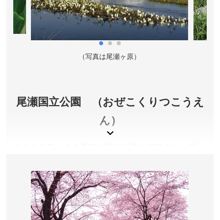
（写真は尾瀬ヶ原）
尾瀬国立公園 （おぜこくりつこうえ
ん）
２００７年、２９番目の国立公園に指定された尾
瀬。栃木県、群馬県、福島県、新潟県の４県にまた
がる尾瀬国立公園には、１万年前に形成されたとさ
れる大湿原が広がり、ミズバショウやニッコウキス
ゲなど貴重な植物が群生しています。