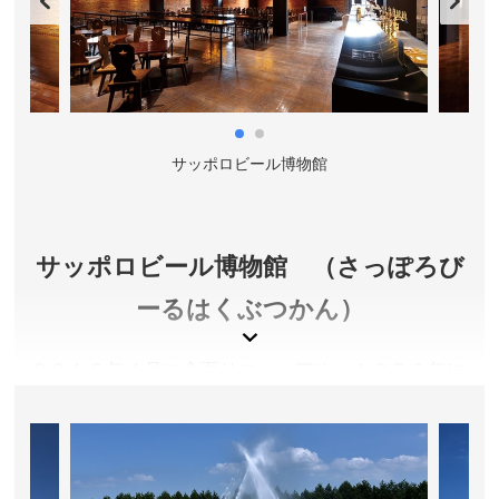
円、小学生未満無料
営業時間／9:00～22:00(展望最終入場 21:50)
休業日／詳しくは公式サイトをご確認ください。
アクセス／地下鉄東西線･南北線 大通駅より徒歩約5
分。 地下鉄東豊線 大通駅より徒歩約1分。 JRさっぽろ
サッポロビール博物館
駅南口より徒歩約15分。
所在地／北海道札幌市中央区大通西一丁目
お問い合わせ／011-241-1131
さっぽろテレビ塔 公式サイト
サッポロビール博物館 （さっぽろび
ーるはくぶつかん）
２０１６年４月に全面リニューアル。１８７６年に
開業した『開拓使麦酒醸造所』から現在のサッポロ
ビールに繋がる伝統と志を、迫力満点の６Ｋシアタ
ー（プレミアムツアーのみで上映）、様々な展示、
試飲（有料）などを通して体感することができま