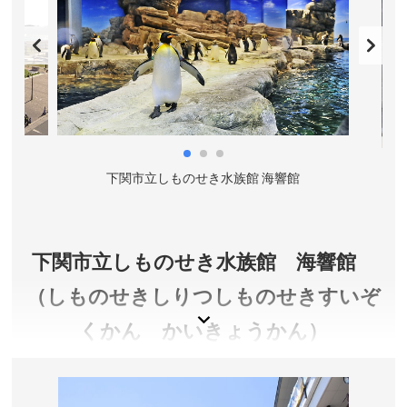
下関市立しものせき水族館 海響館
下関市立しものせき水族館 海響館
（しものせきしりつしものせきすいぞ
くかん かいきょうかん）
美しい関門海峡の潮流を再現した関門海峡潮流水槽
や世界一の種類数を誇るフグの仲間の展示など、下