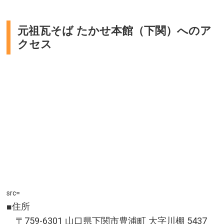
市街地から車で約４０分とアクセスも抜群です。四
季折々の美しい情景が楽しめ、特に山々などが紅葉
で鮮やかに染まる秋は格別の趣。無料で利用できる
元祖瓦そば たかせ本館（下関）へのア
クセス
足湯や手湯もあり、渓谷が眺められる真っ赤な二見
吊橋など見どころも盛りだくさんです。温泉街を取
り囲む山々の軽登山や、カヌー・ＳＵＰなど、アウ
トドアエリアとしても人気です。
北海道札幌市
アクセス／札幌より車で約50分。小樽より車で約60
分。ニセコより車で約70分。新千歳空港より車で約80
分。
所在地／北海道札幌市南区定山渓温泉東3丁目225-1(定
山渓観光案内所)
会問合せ／011-598-2012(一般社団法人 定山渓観光協
src=
会)
■住所
定山渓温泉 公式サイト
〒759-6301 山口県下関市豊浦町 大字川棚 5437