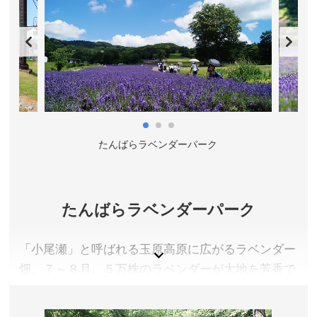
が、現在は公園として整備され、季節ごとに様々な
花木が楽しめます。公園内では石垣や鐘楼、沼田城
初代城主真田信之、小松姫の石像があり、日本の歴
史公園１００選に選定されています。
群馬県沼田市
料金／無料 ※一部有料施設あり
営業時間／常時 ※観光案内所は9:00～17:00(12月～2
たんばらラベンダーパーク
月は16:00まで)
定休日／なし ※観光案内所は年末年始休業
アクセス／JR上越線 沼田駅よりバスで約5分「テラスぬ
たんばらラベンダーパーク
また・市役所前」バス停下車 徒歩約10分（750m）、
JR上越線 沼田駅より徒歩約15分（1.2km）、関越自動
車道 沼田ICから約8分（3.7km）
「小尾瀬」と呼ばれる玉原高原に広がるラベンダー
所在地／群馬県沼田市西倉内町594
畑。７～８月、５万株のラベンダーが大地を芳香で
お問い合わせ／0278-25-8555(沼田市観光案内所)
満たします。